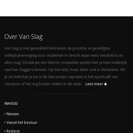
Over Van Slag
Van Slag is met gemiddeld 440 leden de grootste en gezelligste
volleybalvereniging voor studenten in Utrecht waar niets verplicht is en
alles mag. Omdat we een interne competitie spelen leer je heel makkelijk
veel Van Slaggers kennen. Op het veld, maar zeker ook in de kantine. Als
je zin hebt kan je tot in de late uurtjes napraten in het sportcafé van
Olympos of het nog bonter maken in de stad...
Lees meer
INHOUD
Nieuws
Vanuit het bestuur
Redacie