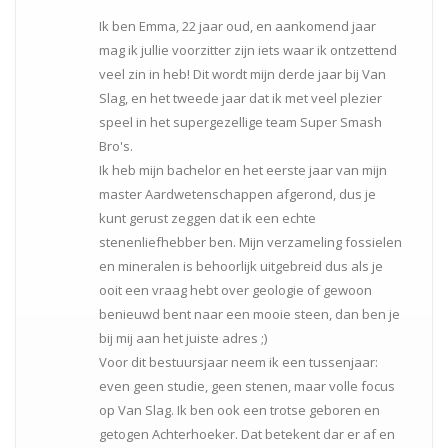
Ik ben Emma, 22 jaar oud, en aankomend jaar
mag ik jullie voorzitter zijn iets waar ik ontzettend
veel zin in heb! Dit wordt mijn derde jaar bij Van
Slag, en het tweede jaar dat ik met veel plezier
speel in het supergezellige team Super Smash
Bro's.
Ik heb mijn bachelor en het eerste jaar van mijn
master Aardwetenschappen afgerond, dus je
kunt gerust zeggen dat ik een echte
stenenliefhebber ben. Mijn verzameling fossielen
en mineralen is behoorlijk uitgebreid dus als je
ooit een vraag hebt over geologie of gewoon
benieuwd bent naar een mooie steen, dan ben je
bij mij aan het juiste adres ;)
Voor dit bestuursjaar neem ik een tussenjaar:
even geen studie, geen stenen, maar volle focus
op Van Slag. Ik ben ook een trotse geboren en
getogen Achterhoeker. Dat betekent dar er af en