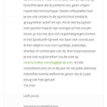
Fysiotherapie die ik parttime zou gaan volgen
naast mijn bestuursjaar. Naast volleyballen kan
je me ook vinden in de sportschool omdat ik
graag lekker actief wil zijn. Als ik niet bezig ben
met sporten haal ik mijn energie uit het sociale
leven, je zou me dus ook regelmatig tegen komen
in het sportcafé! Spreek me daar ook vooral aan
ik ben altijd in voor een spelletje, babbeltje,
drankje of combinatie van de drie! Daarnaast kan
je me ook nog bereiken via de mail op
vicevoorzitter.vanslag@gmail.com
. Ik heb
ontzettend veel zin in dit jaar en om jullie allemaal
hetzelfde warme welkom te geven die ik 2 jaar
terug ook heb gehad!
Tot snel
Liefs Joost,
Verantwoordelijkheden: