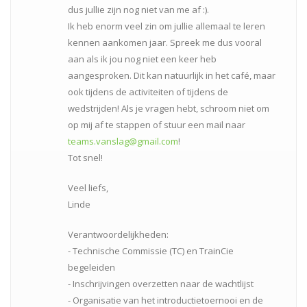
dus jullie zijn nog niet van me af :).
Ik heb enorm veel zin om jullie allemaal te leren
kennen aankomen jaar. Spreek me dus vooral
aan als ik jou nog niet een keer heb
aangesproken. Dit kan natuurlijk in het café, maar
ook tijdens de activiteiten of tijdens de
wedstrijden! Als je vragen hebt, schroom niet om
op mij af te stappen of stuur een mail naar
teams.vanslag@gmail.com
!
Tot snel!
Veel liefs,
Linde
Verantwoordelijkheden:
- Technische Commissie (TC) en TrainCie
begeleiden
- Inschrijvingen overzetten naar de wachtlijst
- Organisatie van het introductietoernooi en de