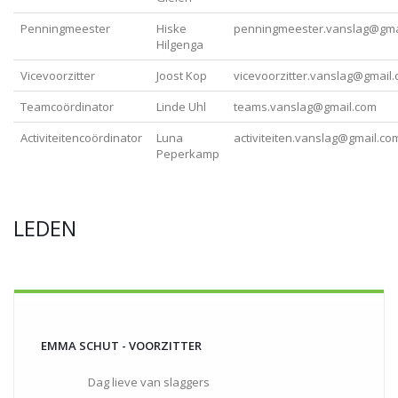
Penningmeester
Hiske
penningmeester.vanslag@gma
Hilgenga
Vicevoorzitter
Joost Kop
vicevoorzitter.vanslag@gmail
Teamcoördinator
Linde Uhl
teams.vanslag@gmail.com
Activiteitencoördinator
Luna
activiteiten.vanslag@gmail.co
Peperkamp
LEDEN
EMMA SCHUT - VOORZITTER
Dag lieve van slaggers