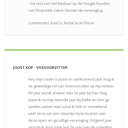
- De rest van het bestuur op de hoogte houden
van financiële zaken binnen de vereniging.
Commissies: KasCo, RedaCie en Fixcie
JOOST KOP - VICEVOORZITTER
Hey mijn naam is Joost en aankomend jaar mag ik
de geweldige rol van Vicevoorzitter op mij nemen.
Dit jaar wordt al weer mijn 3e jaar bij Van Slag
waar ik nu mijn tweede jaar bij Ballie en Ken ga
spelen samen met Luna! Ik heb er ontzettend
veel zin in om een steentje bij te leveren aan
deze open en gezellige vereniging. Volgend jaar
stroom ik door naar het 3e jaar van de opleiding