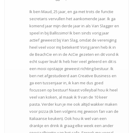
Ik ben Maud, 25 jaar, en ga met trots de functie
secretaris vervullen het aankomende jaar. Ik ga
komend jaar mijn derde jaar in als Van Slagger en
speel in bij Ballissimo! Ik ben sinds vorig jaar
actief geweest bij Van Slag, omdat de vereniging
heel veel voor mij betekent! Vorig jaren heb ik in
de BeachCie en in de AcCie gezeten en dit vond ik
echt super leuk! Ik heb hier veel geleerd en dit is
een mooi opstapje geweest richting bestuur. Ik
ben net afgestudeerd aan Creative Business en
ga een tussenjaar in, ik kan me dus goed
focussen op bestuur! Naast volleybal hou ik heel
veel van koken, al maak ik 9 van de 10 keer
pasta. Verder kun je me ook altijd wakker maken
voor pizza (ik ben volgens mij gewoon fan van de
Italiaanse keuken). Ook hou ik wel van een
drankje en drink ik graag elke week een ander
speciaalbiertje van het cafe. Spreek me vooral