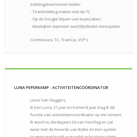
indelingstoernooien leiden
- Teamindeling maken met de TC
- Op de hoogte blijven van teamzaken
- Meekijken wanneer wachtlijstleden meespelen
Commissies: TC, TrainCie, VCP's
LUNA PEPERKAMP - ACTIVITEITENCOÖRDINATOR
Lieve Van Slaggers,
Ik ben Luna, 21 jaar en komend jaar mag ik de
functie van activiteitencoördinator op me nemen!
Ik word nu derdejaars lid van VanSlag en zal
weer met de lieverds van Ballie en Ken spelen
(samen met Joost!), natuurlijk in knalroze shirts.