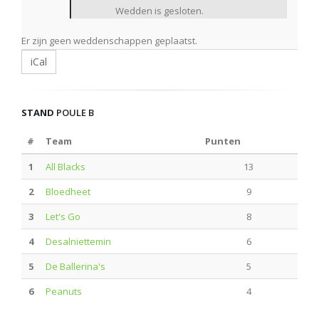
Wedden is gesloten.
Er zijn geen weddenschappen geplaatst.
iCal
STAND
POULE B
#
Team
Punten
1
All Blacks
13
2
Bloedheet
9
3
Let's Go
8
4
Desalniettemin
6
5
De Ballerina's
5
6
Peanuts
4