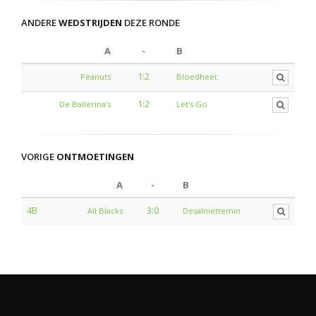
ANDERE
WEDSTRIJDEN
DEZE RONDE
A
-
B
1:2
Peanuts
Bloedheet
1:2
De Ballerina's
Let's Go
VORIGE
ONTMOETINGEN
A
-
B
4B
3:0
All Blacks
Desalniettemin