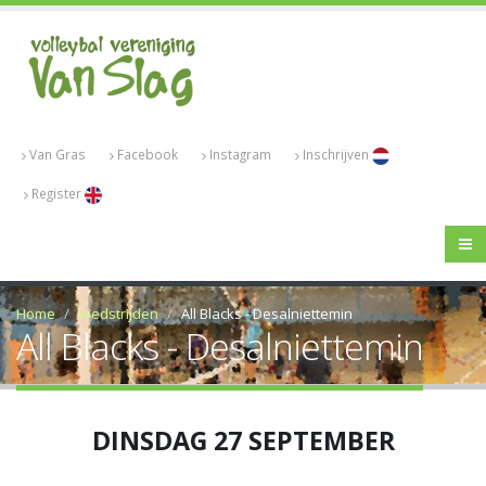
Van Gras
Facebook
Instagram
Inschrijven
Register
Home
Wedstrijden
All Blacks - Desalniettemin
All Blacks - Desalniettemin
DINSDAG 27 SEPTEMBER