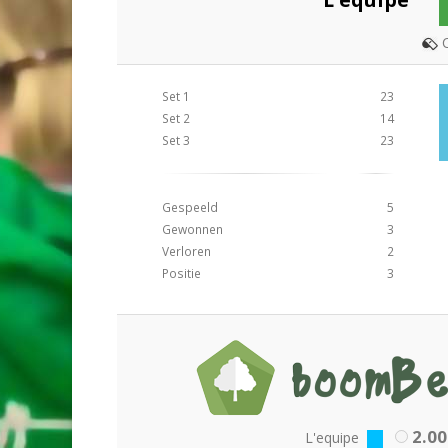
C
Set 1
23
Set 2
14
Set 3
23
Gespeeld
5
Gewonnen
3
Verloren
2
Positie
3
2.00
L'equipe