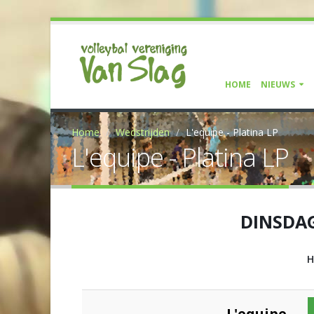
HOME
NIEUWS
Home
Wedstrijden
L'equipe - Platina LP
L'equipe - Platina LP
DINSDA
H
L'equipe