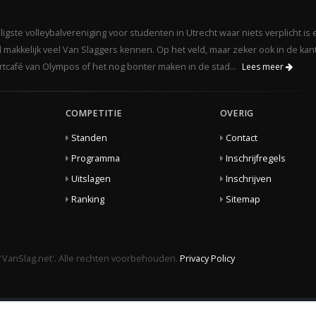
gste volleybalvereniging voor studenten in Utrecht waar niets verplicht is 
makkelijk veel Van Slaggers kennen. Op het veld, maar zeker ook in de kant
portcafé van Olympos of het nog bonter maken in de stad...
Lees meer
COMPETITIE
OVERIG
Standen
Contact
Programma
Inschrijfregels
Uitslagen
Inschrijven
Ranking
Sitemap
'VanSlag.net'. Alle rechten voorbehouden.
Privacy Policy