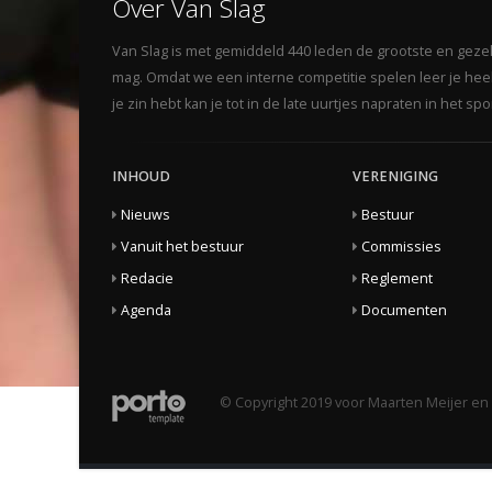
Over Van Slag
Van Slag is met gemiddeld 440 leden de grootste en gezelli
mag. Omdat we een interne competitie spelen leer je heel 
je zin hebt kan je tot in de late uurtjes napraten in het s
INHOUD
VERENIGING
Nieuws
Bestuur
Vanuit het bestuur
Commissies
Redacie
Reglement
Agenda
Documenten
© Copyright 2019 voor Maarten Meijer en 