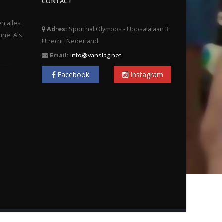
CONTACT
en alles
Adres:
Sporthal Olympos - Uppsalalaan 3
ine. Als
Utrecht, Nederland
Email:
info@vanslag.net
Facebook
Instagram