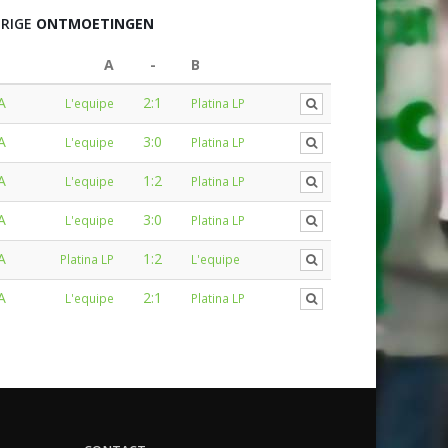
RIGE
ONTMOETINGEN
A
-
B
A
2:1
L'equipe
Platina LP
A
3:0
L'equipe
Platina LP
A
1:2
L'equipe
Platina LP
A
3:0
L'equipe
Platina LP
A
1:2
Platina LP
L'equipe
A
2:1
L'equipe
Platina LP