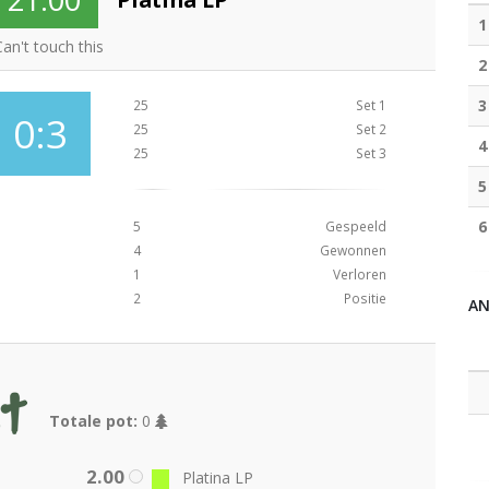
1
an't touch this
2
3
25
Set 1
0:3
25
Set 2
4
25
Set 3
5
6
5
Gespeeld
4
Gewonnen
1
Verloren
2
Positie
A
Totale pot:
0
2.00
Platina LP