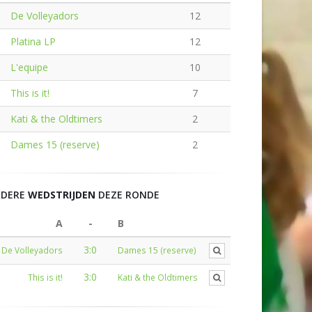
De Volleyadors
12
Platina LP
12
L'equipe
10
This is it!
7
Kati & the Oldtimers
2
Dames 15 (reserve)
2
NDERE
WEDSTRIJDEN
DEZE RONDE
A
-
B
3:0
De Volleyadors
Dames 15 (reserve)
3:0
This is it!
Kati & the Oldtimers