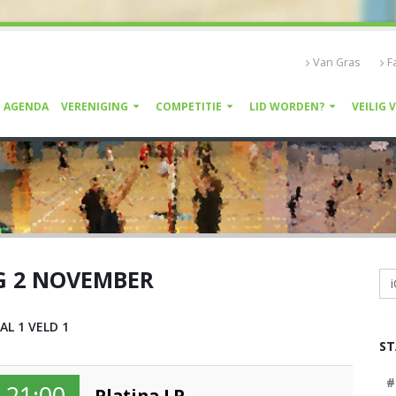
Van Gras
F
AGENDA
VERENIGING
COMPETITIE
LID WORDEN?
VEILIG 
G 2 NOVEMBER
i
AL 1 VELD 1
S
#
21:00
Platina LP