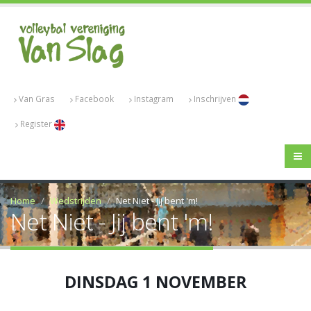
Van Gras
Facebook
Instagram
Inschrijven
Register
Home
Wedstrijden
Net Niet - Jij bent 'm!
Net Niet - Jij bent 'm!
DINSDAG 1 NOVEMBER