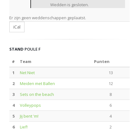
Wedden is gesloten.
Er zijn geen weddenschappen geplaatst.
iCal
STAND
POULE F
#
Team
Punten
1
Net Niet
13
2
Meiden met Ballen
12
3
Sets on the beach
8
4
Volleypops
6
5
Jij bent 'm!
4
6
Lief!
2