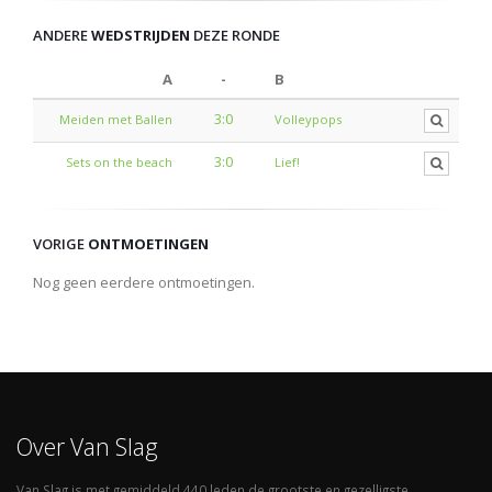
ANDERE
WEDSTRIJDEN
DEZE RONDE
A
-
B
3:0
Meiden met Ballen
Volleypops
3:0
Sets on the beach
Lief!
VORIGE
ONTMOETINGEN
Nog geen eerdere ontmoetingen.
Over Van Slag
Van Slag is met gemiddeld 440 leden de grootste en gezelligste