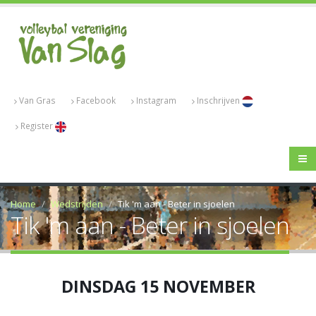
Van Gras
Facebook
Instagram
Inschrijven
Register
Home
Wedstrijden
Tik 'm aan - Beter in sjoelen
Tik 'm aan - Beter in sjoelen
DINSDAG 15 NOVEMBER