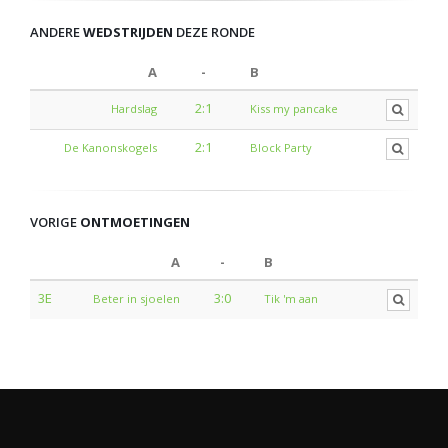
ANDERE
WEDSTRIJDEN
DEZE RONDE
A
-
B
2:1
Hardslag
Kiss my pancake
2:1
De Kanonskogels
Block Party
VORIGE
ONTMOETINGEN
A
-
B
3E
3:0
Beter in sjoelen
Tik 'm aan