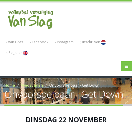
Van Gras
Facebook
Instagram
Inschrijven
Register
Home
Wedstrijden
Onvoorspelbaar - Get Down
Onvoorspelbaar - Get Down
DINSDAG 22 NOVEMBER