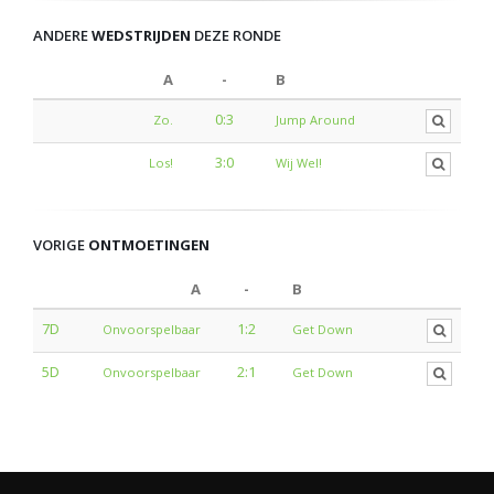
ANDERE
WEDSTRIJDEN
DEZE RONDE
A
-
B
0:3
Zo.
Jump Around
3:0
Los!
Wij Wel!
VORIGE
ONTMOETINGEN
A
-
B
7D
1:2
Onvoorspelbaar
Get Down
5D
2:1
Onvoorspelbaar
Get Down