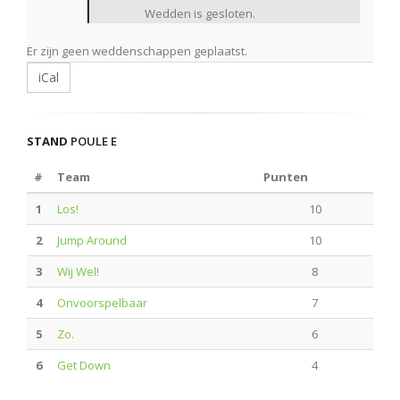
Wedden is gesloten.
Er zijn geen weddenschappen geplaatst.
iCal
STAND
POULE E
#
Team
Punten
1
Los!
10
2
Jump Around
10
3
Wij Wel!
8
4
Onvoorspelbaar
7
5
Zo.
6
6
Get Down
4