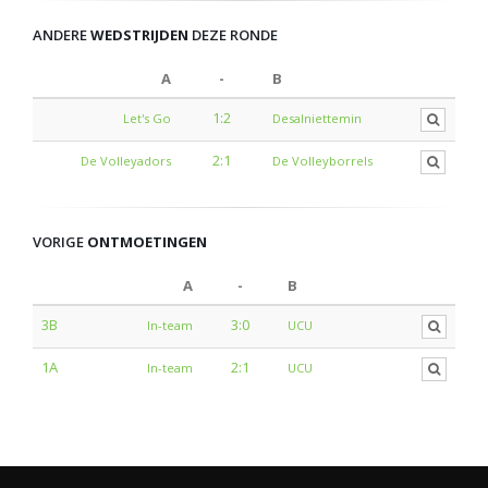
ANDERE
WEDSTRIJDEN
DEZE RONDE
A
-
B
1:2
Let's Go
Desalniettemin
2:1
De Volleyadors
De Volleyborrels
VORIGE
ONTMOETINGEN
A
-
B
3B
3:0
In-team
UCU
1A
2:1
In-team
UCU