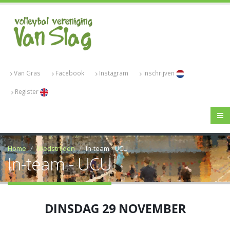
Van Gras
Facebook
Instagram
Inschrijven
Register
Home
Wedstrijden
In-team - UCU
In-team - UCU
DINSDAG 29 NOVEMBER