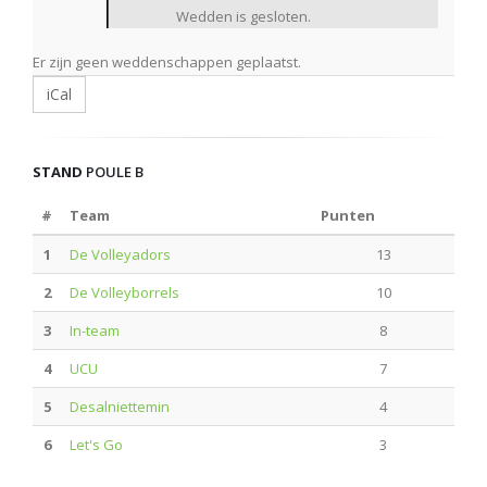
Wedden is gesloten.
Er zijn geen weddenschappen geplaatst.
iCal
STAND
POULE B
#
Team
Punten
1
De Volleyadors
13
2
De Volleyborrels
10
3
In-team
8
4
UCU
7
5
Desalniettemin
4
6
Let's Go
3