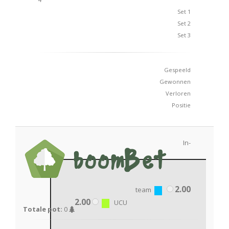
Set 1
Set 2
Set 3
Gespeeld
Gewonnen
Verloren
Positie
In-
2.00
team
2.00
UCU
Totale pot:
0