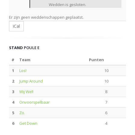
Wedden is gesloten.
Er zijn geen weddenschappen geplaatst.
iCal
STAND
POULE E
#
Team
Punten
1
Los!
10
2
Jump Around
10
3
Wij Wel!
8
4
Onvoorspelbaar
7
5
Zo.
6
6
Get Down
4