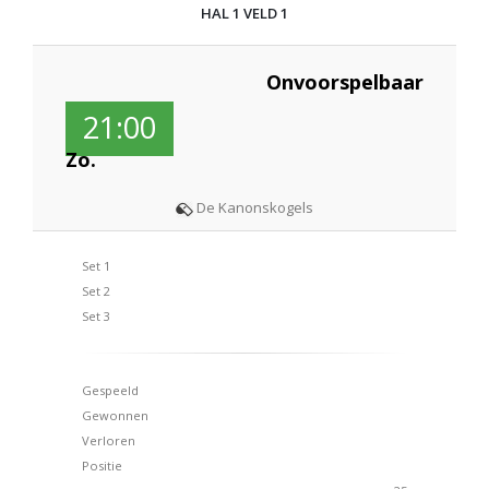
HAL 1 VELD 1
Onvoorspelbaar
21:00
Zo.
De Kanonskogels
Set 1
Set 2
Set 3
Gespeeld
Gewonnen
Verloren
Positie