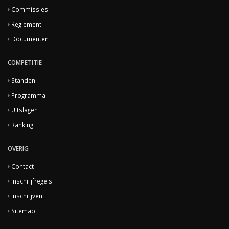
Commissies
Reglement
Documenten
COMPETITIE
Standen
Programma
Uitslagen
Ranking
OVERIG
Contact
Inschrijfregels
Inschrijven
Sitemap