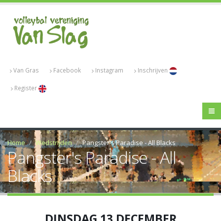
Van Gras
Facebook
Instagram
Inschrijven
Register
Home
Wedstrijden
Pangster's Paradise - All Blacks
Pangster's Paradise - All
Blacks
DINSDAG 13 DECEMBER