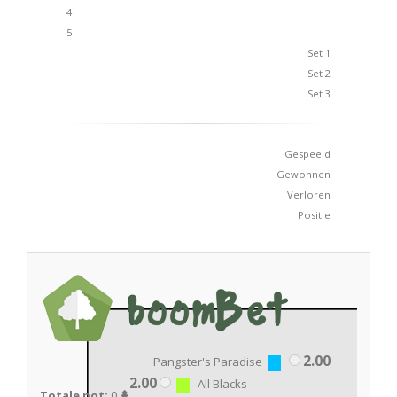
4
5
Set 1
Set 2
Set 3
Gespeeld
Gewonnen
Verloren
Positie
2.00
Pangster's Paradise
2.00
All Blacks
Totale pot:
0