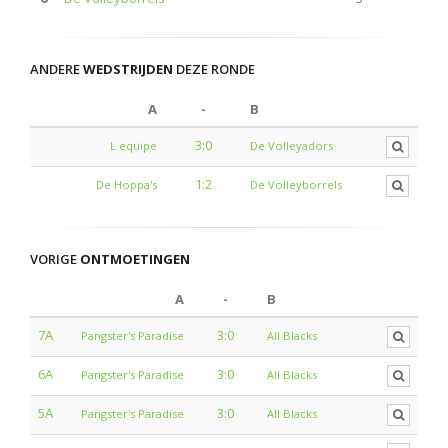
ANDERE
WEDSTRIJDEN
DEZE RONDE
A
-
B
3:0
L equipe
De Volleyadors
1:2
De Hoppa's
De Volleyborrels
VORIGE
ONTMOETINGEN
A
-
B
7A
3:0
Pangster's Paradise
All Blacks
6A
3:0
Pangster's Paradise
All Blacks
5A
3:0
Pangster's Paradise
All Blacks