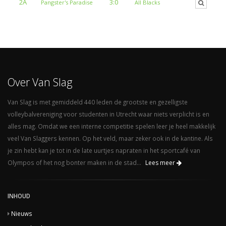
2A
3:0
Pangster's Paradise
All Blacks
Over Van Slag
Van Slag is met gemiddeld 440 leden de grootste en gezelligste
volleybalvereniging voor studenten in Utrecht waar niets verplicht is en
alles mag. Omdat we een interne competitie spelen leer je heel makkelijk
veel Van Slaggers kennen. Op het veld, maar zeker ook in de kantine. Als
je zin hebt kan je tot in de late uurtjes napraten in het sportcafé van
Olympos of het nog bonter maken in de stad...
Lees meer
INHOUD
Nieuws