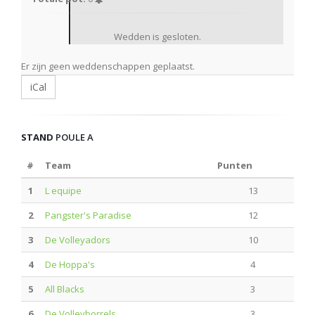
Wedden is gesloten.
Er zijn geen weddenschappen geplaatst.
iCal
STAND
POULE A
#
Team
Punten
1
L equipe
13
2
Pangster's Paradise
12
3
De Volleyadors
10
4
De Hoppa's
4
5
All Blacks
3
6
De Volleyborrels
3