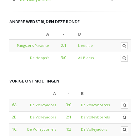
ANDERE
WEDSTRIJDEN
DEZE RONDE
A
-
B
2:1
Pangster's Paradise
L equipe
3:0
De Hoppa's
All Blacks
VORIGE
ONTMOETINGEN
A
-
B
6A
3:0
De Volleyadors
De Volleyborrels
2B
2:1
De Volleyadors
De Volleyborrels
1C
1:2
De Volleyborrels
De Volleyadors