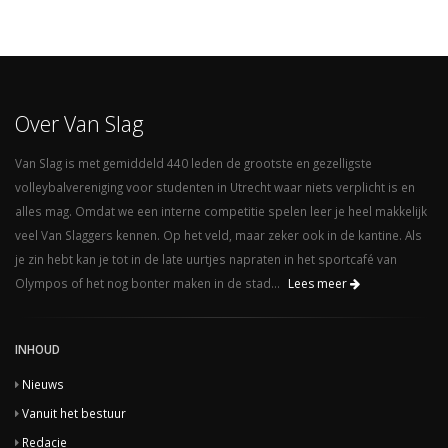
Over Van Slag
Van Slag is met gemiddeld 440 leden de grootste en gezelligste
volleybalvereniging voor studenten in Utrecht waar niets verplicht is en
alles mag. Omdat we een interne competitie spelen leer je heel makkelijk
veel Van Slaggers kennen. Op het veld, maar zeker ook in de kantine. Als
je zin hebt kan je tot in de late uurtjes napraten in het sportcafé van
Olympos of het nog bonter maken in de stad...
Lees meer
INHOUD
Nieuws
Vanuit het bestuur
Redacie