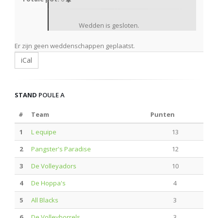
Wedden is gesloten.
Er zijn geen weddenschappen geplaatst.
iCal
STAND
POULE A
#
Team
Punten
1
L equipe
13
2
Pangster's Paradise
12
3
De Volleyadors
10
4
De Hoppa's
4
5
All Blacks
3
6
De Volleyborrels
3