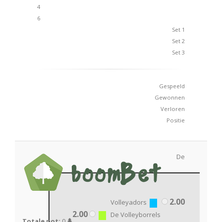
4
6
Set 1
Set 2
Set 3
Gespeeld
Gewonnen
Verloren
Positie
De
2.00
Volleyadors
2.00
De Volleyborrels
Totale pot:
0