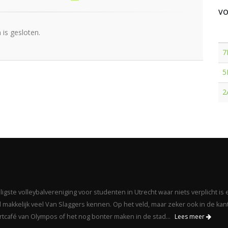
VO
is gesloten.
7
5
2
gste volleybalvereniging voor studenten in Utrecht waar niets verplicht is 
makkelijk veel Van Slaggers kennen. Op het veld, maar zeker ook in de kant
portcafé van Olympos of het nog bonter maken in de stad...
Lees meer