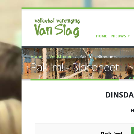
HOME
NIEUWS
Home
Wedstrijden
Pak 'm! - Bloedheet
Pak 'm! - Bloedheet
DINSDA
H
Pak 'm!