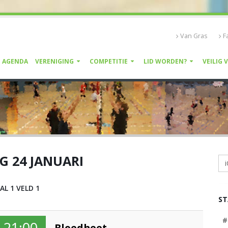
Van Gras
F
AGENDA
VERENIGING
COMPETITIE
LID WORDEN?
VEILIG 
G 24 JANUARI
i
AL 1 VELD 1
S
#
21:00
Bloedheet