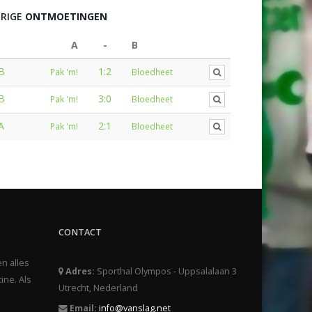
RIGE
ONTMOETINGEN
A
-
B
B
1:2
Pak 'm!
Bloedheet
B
3:0
Pak 'm!
Bloedheet
A
2:1
Pak 'm!
Bloedheet
CONTACT
en alles
Adres:
Sporthal Olympos - Uppsalalaan 3
ine. Als
Utrecht, Nederland
Email:
info@vanslag.net