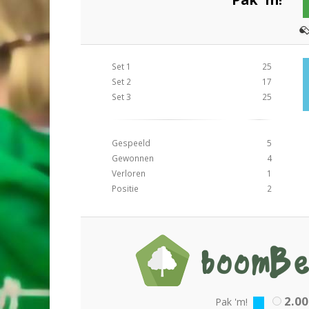
Set 1
25
Set 2
17
Set 3
25
Gespeeld
5
Gewonnen
4
Verloren
1
Positie
2
2.00
Pak 'm!