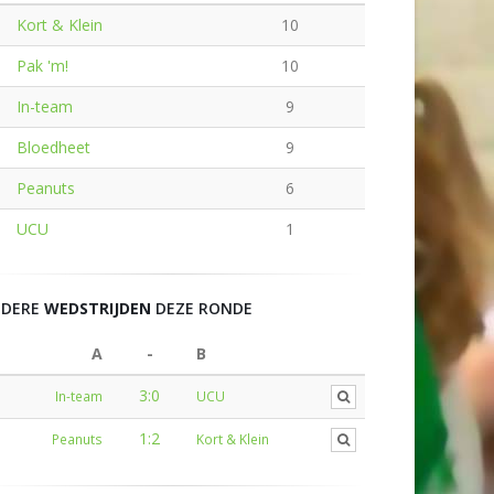
Kort & Klein
10
Pak 'm!
10
In-team
9
Bloedheet
9
Peanuts
6
UCU
1
NDERE
WEDSTRIJDEN
DEZE RONDE
A
-
B
3:0
In-team
UCU
1:2
Peanuts
Kort & Klein