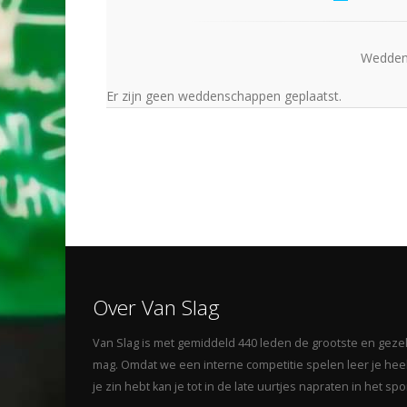
Wedden 
Er zijn geen weddenschappen geplaatst.
Over Van Slag
Van Slag is met gemiddeld 440 leden de grootste en gezelli
mag. Omdat we een interne competitie spelen leer je heel 
je zin hebt kan je tot in de late uurtjes napraten in het s