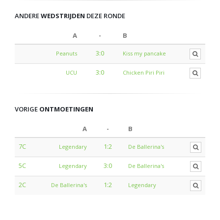
ANDERE
WEDSTRIJDEN
DEZE RONDE
A
-
B
3:0
Peanuts
Kiss my pancake
3:0
UCU
Chicken Piri Piri
VORIGE
ONTMOETINGEN
A
-
B
7C
1:2
Legendary
De Ballerina's
5C
3:0
Legendary
De Ballerina's
2C
1:2
De Ballerina's
Legendary