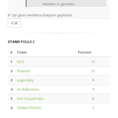
Wedden is gesloten.
Er zijn geen weddenschappen geplaatst.
iCal
STAND
POULE C
#
Team
Punten
1
UCU
11
2
Peanuts
11
3
Legendary
9
4
De Ballerina's
7
5
Kiss my pancake
6
6
Chicken Piri Piri
1