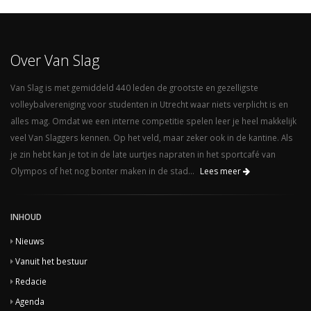
Over Van Slag
Van Slag is met gemiddeld 440 leden de grootste en gezelligste
volleybalvereniging voor studenten in Utrecht waar niets verplicht is en
alles mag. Omdat we een interne competitie spelen leer je heel makkelijk
veel Van Slaggers kennen. Op het veld, maar zeker ook in de kantine. Als
je zin hebt kan je tot in de late uurtjes napraten in het sportcafé van
Olympos of het nog bonter maken in de stad...
Lees meer
INHOUD
Nieuws
Vanuit het bestuur
Redacie
Agenda