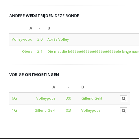
ANDERE
WEDSTRIJDEN
DEZE RONDE
A
-
B
3:0
Volleywood
Après-Volley
2:1
Obers
Die met die hééééééééééééééééééééééle lange na
VORIGE
ONTMOETINGEN
A
-
B
6G
3:0
Volleypops
Gillend Gek!
1G
0:3
Gillend Gek!
Volleypops