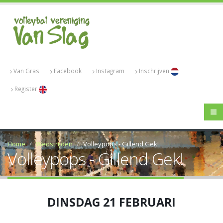
Van Gras
Facebook
Instagram
Inschrijven
Register
Home
Wedstrijden
Volleypops - Gillend Gek!
Volleypops - Gillend Gek!
DINSDAG 21 FEBRUARI