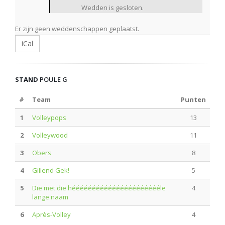
Wedden is gesloten.
Er zijn geen weddenschappen geplaatst.
iCal
STAND
POULE G
#
Team
Punten
1
Volleypops
13
2
Volleywood
11
3
Obers
8
4
Gillend Gek!
5
5
Die met die hééééééééééééééééééééééle
4
lange naam
6
Après-Volley
4