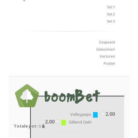
Set 1
Set 2
Set 3
Gespeeld
Gewonnen
Verloren
Positie
2.00
Volleypops
2.00
Gillend Gek!
Totale pot:
0