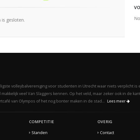
VO
No
is gesloten.
gste volleybalvereniging voor studenten in Utrecht waar niets verplicht is 
makkelijk veel Van Slaggers kennen. Op het veld, maar zeker ook in de kant
portcafé van Olympos of het nog bonter maken in de stad...
Lees meer
COMPETITIE
OVERIG
Standen
Contact