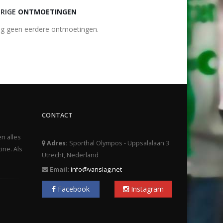
RIGE
ONTMOETINGEN
g geen eerdere ontmoetingen.
CONTACT
en alles
Adres:
Sporthal Olympos - Uppsalalaan 3
ine. Als
Utrecht, Nederland
Email:
info@vanslag.net
Facebook
Instagram