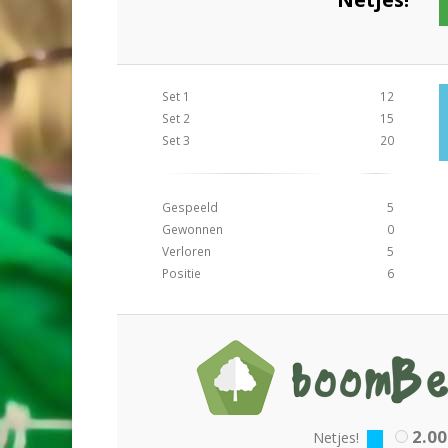
Set 1
12
Set 2
15
Set 3
20
Gespeeld
5
Gewonnen
0
Verloren
5
Positie
6
2.00
Netjes!