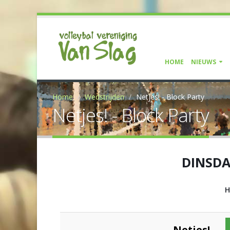
HOME
NIEUWS
Home
Wedstrijden
Netjes! - Block Party
Netjes! - Block Party
DINSDA
H
Netjes!