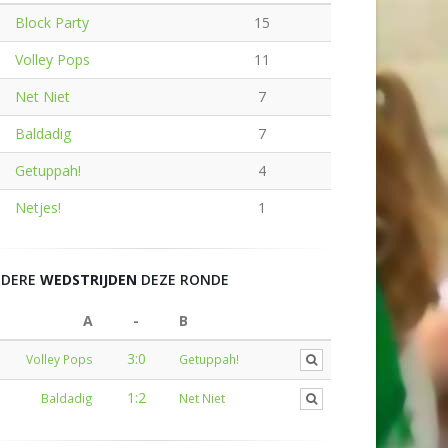
Block Party
15
Volley Pops
11
Net Niet
7
Baldadig
7
Getuppah!
4
Netjes!
1
NDERE
WEDSTRIJDEN
DEZE RONDE
A
-
B
3:0
Volley Pops
Getuppah!
1:2
Baldadig
Net Niet