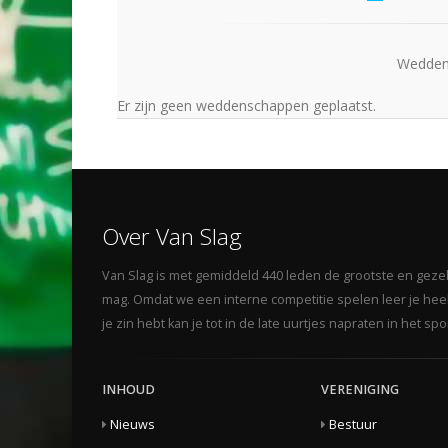
Wedden 
Er zijn geen weddenschappen geplaatst.
Over Van Slag
Van Slag is met gemiddeld 440 leden de grootste en gezelli
mag. Omdat we een interne competitie spelen leer je heel 
je zin hebt kan je tot in de late uurtjes napraten in het s
INHOUD
VERENIGING
Nieuws
Bestuur