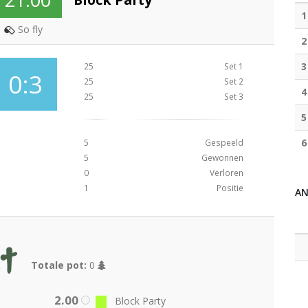
1
So fly
2
3
25
Set 1
0:3
25
Set 2
4
25
Set 3
5
6
5
Gespeeld
5
Gewonnen
0
Verloren
1
Positie
A
Totale pot:
0
2.00
Block Party