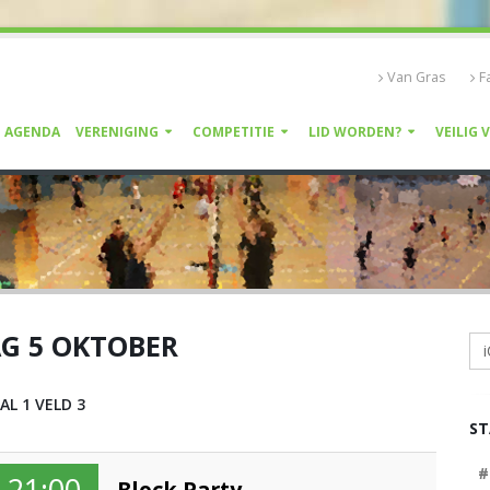
Van Gras
F
AGENDA
VERENIGING
COMPETITIE
LID WORDEN?
VEILIG 
G 5 OKTOBER
i
AL 1 VELD 3
S
#
21:00
Block Party