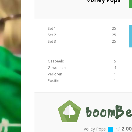
Set 1
25
Set 2
25
Set 3
25
Gespeeld
5
Gewonnen
4
Verloren
1
Positie
1
2.00
Volley Pops