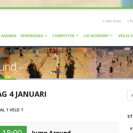
Van Gras
F
AGENDA
VERENIGING
COMPETITIE
LID WORDEN?
VEILIG 
ound
G 4 JANUARI
i
AL 1 VELD 1
S
#
18:00
Jump Around