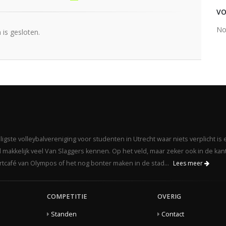
VO
No
is gesloten.
gste volleybalvereniging voor studenten in Utrecht waar niets verplicht is 
makkelijk veel Van Slaggers kennen. Op het veld, maar zeker ook in de kant
portcafé van Olympos of het nog bonter maken in de stad...
Lees meer
COMPETITIE
OVERIG
Standen
Contact