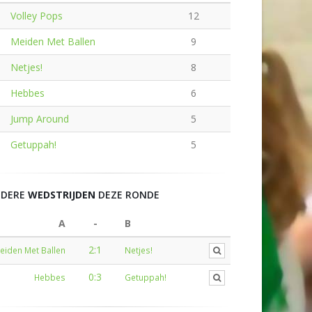
Volley Pops
12
Meiden Met Ballen
9
Netjes!
8
Hebbes
6
Jump Around
5
Getuppah!
5
NDERE
WEDSTRIJDEN
DEZE RONDE
A
-
B
2:1
eiden Met Ballen
Netjes!
0:3
Hebbes
Getuppah!