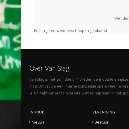
Wedden 
Er zijn geen weddenschappen geplaatst.
Over Van Slag
Van Slag is met gemiddeld 440 leden de grootste en gezelli
mag. Omdat we een interne competitie spelen leer je heel 
je zin hebt kan je tot in de late uurtjes napraten in het s
INHOUD
VERENIGING
Nieuws
Bestuur