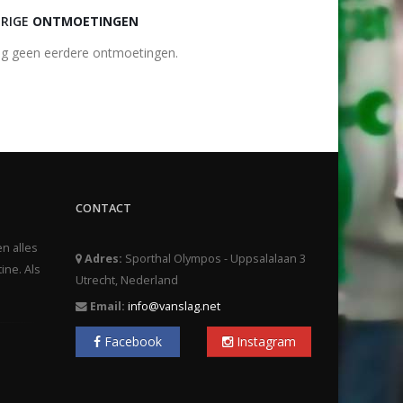
RIGE
ONTMOETINGEN
g geen eerdere ontmoetingen.
CONTACT
en alles
Adres:
Sporthal Olympos - Uppsalalaan 3
ine. Als
Utrecht, Nederland
Email:
info@vanslag.net
Facebook
Instagram