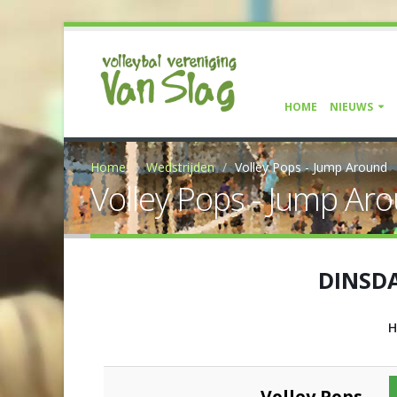
HOME
NIEUWS
Home
Wedstrijden
Volley Pops - Jump Around
Volley Pops - Jump Ar
DINSDA
H
Volley Pops