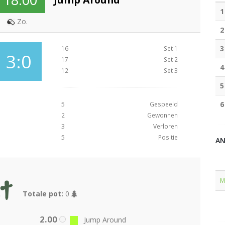
1
Zo.
2
3
16
Set 1
3:0
17
Set 2
4
12
Set 3
5
6
5
Gespeeld
2
Gewonnen
3
Verloren
5
Positie
A
M
Totale pot:
0
2.00
Jump Around