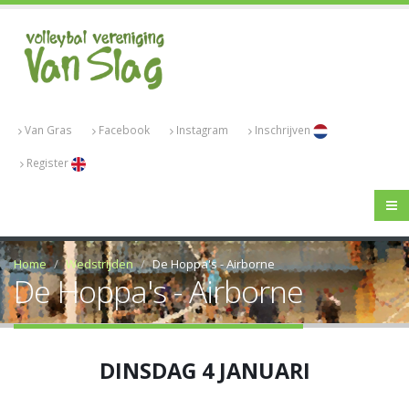
Van Gras
Facebook
Instagram
Inschrijven
Register
Home
Wedstrijden
De Hoppa's - Airborne
De Hoppa's - Airborne
DINSDAG 4 JANUARI