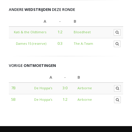
ANDERE
WEDSTRIJDEN
DEZE RONDE
A
-
B
1:2
Kati & the Oldtimers
Bloedheet
0:3
Dames 15 (reserve)
The A-Team
VORIGE
ONTMOETINGEN
A
-
B
7B
3:0
De Hoppa's
Airborne
5B
1:2
De Hoppa's
Airborne