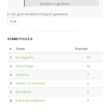
Wedden is gesloten.
Er zijn geen weddenschappen geplaatst.
iCal
STAND
POULE B
#
Team
Punten
1
De Hoppa's
13
2
The A-Team
12
3
Airborne
7
4
Dames 15 (reserve)
5
5
Bloedheet
5
6
Kati & the Oldtimers
3