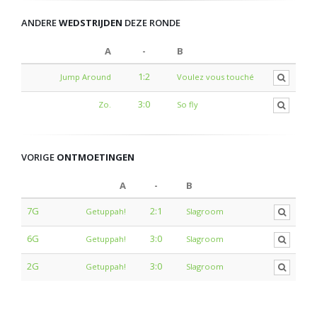
ANDERE
WEDSTRIJDEN
DEZE RONDE
A
-
B
1:2
Jump Around
Voulez vous touché
3:0
Zo.
So fly
VORIGE
ONTMOETINGEN
A
-
B
7G
2:1
Getuppah!
Slagroom
6G
3:0
Getuppah!
Slagroom
2G
3:0
Getuppah!
Slagroom