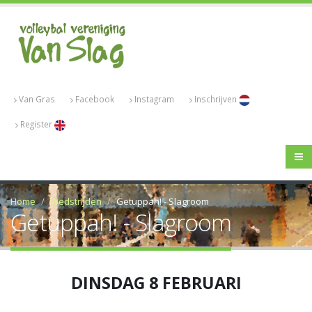
Van Gras
Facebook
Instagram
Inschrijven
Register
Home
Wedstrijden
Getuppah! - Slagroom
Getuppah! - Slagroom
DINSDAG 8 FEBRUARI