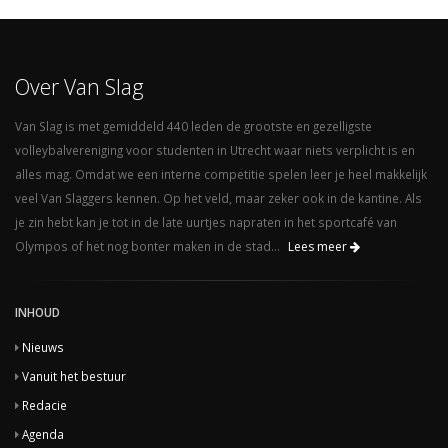
Over Van Slag
Van Slag is met gemiddeld 440 leden de grootste en gezelligste
volleybalvereniging voor studenten in Utrecht waar niets verplicht is en
alles mag. Omdat we een interne competitie spelen leer je heel makkelijk
veel Van Slaggers kennen. Op het veld, maar zeker ook in de kantine. Als
je zin hebt kan je tot in de late uurtjes napraten in het sportcafé van
Olympos of het nog bonter maken in de stad...
Lees meer
INHOUD
Nieuws
Vanuit het bestuur
Redacie
Agenda