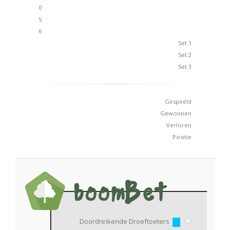
0
5
6
Set 1
Set 2
Set 3
Gespeeld
Gewonnen
Verloren
Positie
Doordrinkende Droeftoeters