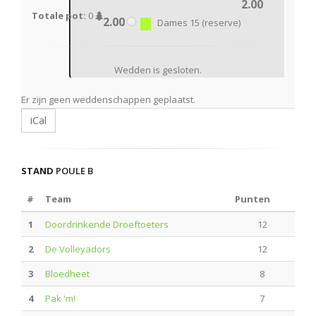
2.00
Totale pot:
0
2.00
Dames 15 (reserve)
Wedden is gesloten.
Er zijn geen weddenschappen geplaatst.
iCal
STAND
POULE B
#
Team
Punten
1
Doordrinkende Droeftoeters
12
2
De Volleyadors
12
3
Bloedheet
8
4
Pak 'm!
7