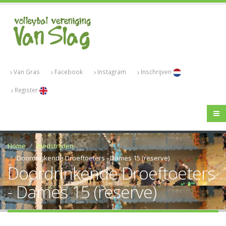
Van Gras
Facebook
Instagram
Inschrijven
Register
Home
Wedstrijden
Doordrinkende Droeftoeters - Dames 15 (reserve)
Doordrinkende Droeftoeters
- Dames 15 (reserve)