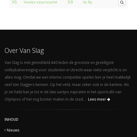
1G
3:0
Voulez vous touché
So fly
Over Van Slag
Van Slag is met gemiddeld 440 leden de grootste en gezelligste
volleybalvereniging voor studenten in Utrecht waar niets verplicht is en
alles mag. Omdat we een interne competitie spelen leer je heel makkelijk
veel Van Slaggers kennen. Op het veld, maar zeker ook in de kantine. Als
je zin hebt kan je tot in de late uurtjes napraten in het sportcafé van
Olympos of het nog bonter maken in de stad...
Lees meer
INHOUD
Nieuws