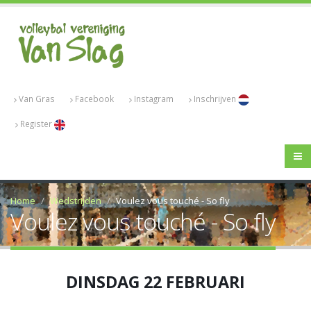
Van Gras
Facebook
Instagram
Inschrijven
Register
Home
Wedstrijden
Voulez vous touché - So fly
Voulez vous touché - So fly
DINSDAG 22 FEBRUARI