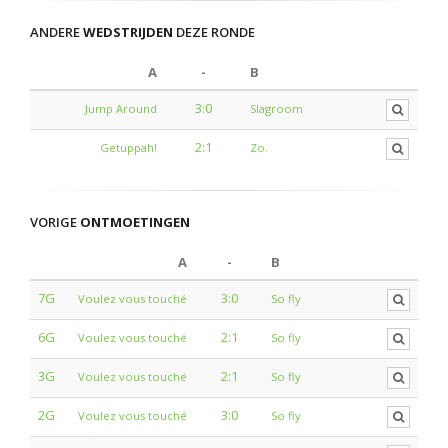
ANDERE
WEDSTRIJDEN
DEZE RONDE
A
-
B
3:0
Jump Around
Slagroom
2:1
Getuppah!
Zo.
VORIGE
ONTMOETINGEN
A
-
B
7G
3:0
Voulez vous touché
So fly
6G
2:1
Voulez vous touché
So fly
3G
2:1
Voulez vous touché
So fly
2G
3:0
Voulez vous touché
So fly