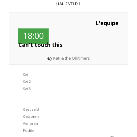
HAL 2 VELD 1
L'equipe
18:00
Can't touch this
Kati & the Oldtimers
Set 1
Set 2
Set 3
Gespeeld
Gewonnen
Verloren
Positie