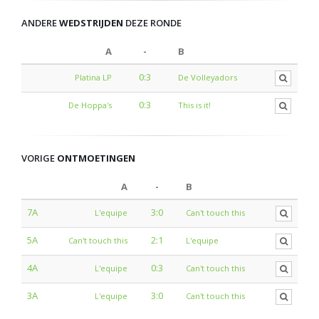
ANDERE
WEDSTRIJDEN
DEZE RONDE
A
-
B
0:3
Platina LP
De Volleyadors
0:3
De Hoppa's
This is it!
VORIGE
ONTMOETINGEN
A
-
B
7A
3:0
L'equipe
Can't touch this
5A
2:1
Can't touch this
L'equipe
4A
0:3
L'equipe
Can't touch this
3A
3:0
L'equipe
Can't touch this