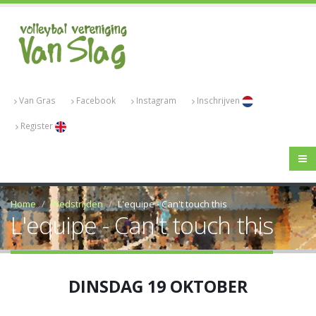
Van Gras
Facebook
Instagram
Inschrijven
Register
Home
Wedstrijden
L'equipe - Can't touch this
L'equipe - Can't touch this
DINSDAG 19 OKTOBER