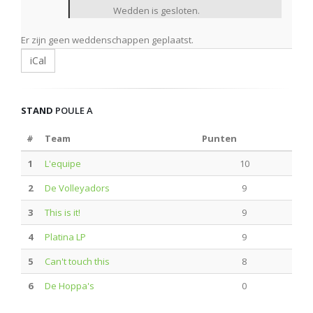
Wedden is gesloten.
Er zijn geen weddenschappen geplaatst.
iCal
STAND
POULE A
#
Team
Punten
1
L'equipe
10
2
De Volleyadors
9
3
This is it!
9
4
Platina LP
9
5
Can't touch this
8
6
De Hoppa's
0