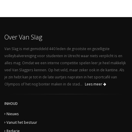
Over Van Slag
Van Slag is met gemiddeld 440 leden de grootste en gezelligste
volleybalvereniging voor studenten in Utrecht waar niets verplicht is en
alles mag. Omdat we een interne competitie spelen leer je heel makkelijk
veel Van Slaggers kennen. Op het veld, maar zeker ook in de kantine. Als
je zin hebt kan je tot in de late uurtjes napraten in het sportcafé van
Olympos of het nog bonter maken in de stad...
Lees meer
INHOUD
Nieuws
Vanuit het bestuur
Redacie