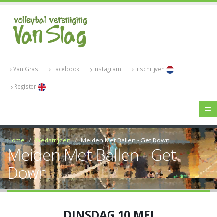
Van Gras
Facebook
Instagram
Inschrijven
Register
Home
Wedstrijden
Meiden Met Ballen - Get Down
Meiden Met Ballen - Get
Down
DINSDAG 10 MEI