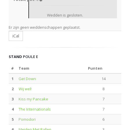
Wedden is gesloten.
Er zijn geen weddenschappen geplaatst.
iCal
STAND
POULE E
#
Team
Punten
1
Get Down
14
2
Wij wel!
8
3
Kiss my Pancake
7
4
The Internationals
7
5
Pomodori
6
6
Meiden Met Ballen
3