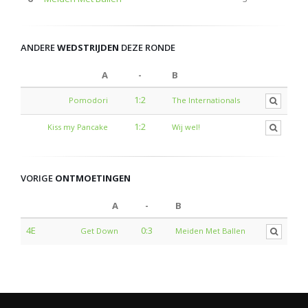
ANDERE
WEDSTRIJDEN
DEZE RONDE
A
-
B
1:2
Pomodori
The Internationals
1:2
Kiss my Pancake
Wij wel!
VORIGE
ONTMOETINGEN
A
-
B
4E
0:3
Get Down
Meiden Met Ballen