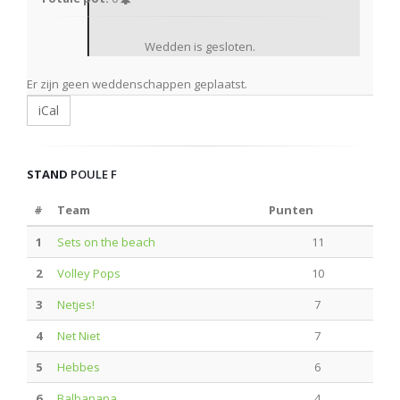
Wedden is gesloten.
Er zijn geen weddenschappen geplaatst.
iCal
STAND
POULE F
#
Team
Punten
1
Sets on the beach
11
2
Volley Pops
10
3
Netjes!
7
4
Net Niet
7
5
Hebbes
6
6
Balbapapa
4