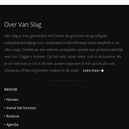
Over Van Slag
Van Slag is met gemiddeld 440 leden de grootste en gezelligste
volleybalvereniging voor studenten in Utrecht waar niets verplicht is en
alles mag. Omdat we een interne competitie spelen leer je heel makkelijk
veel Van Slaggers kennen. Op het veld, maar zeker ook in de kantine. Als
je zin hebt kan je tot in de late uurtjes napraten in het sportcafé van
Olympos of het nog bonter maken in de stad...
Lees meer
INHOUD
Nieuws
Vanuit het bestuur
Redacie
Agenda