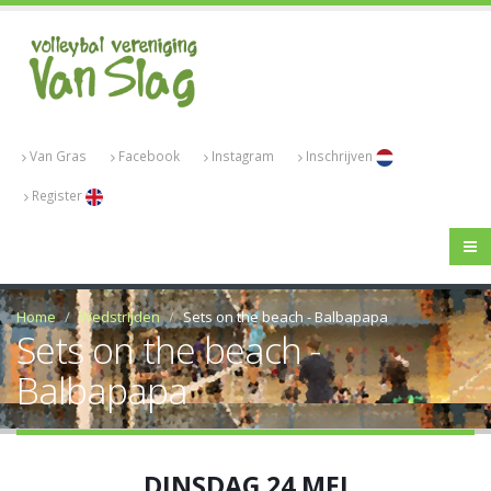
Van Gras
Facebook
Instagram
Inschrijven
Register
Home
Wedstrijden
Sets on the beach - Balbapapa
Sets on the beach -
Balbapapa
DINSDAG 24 MEI