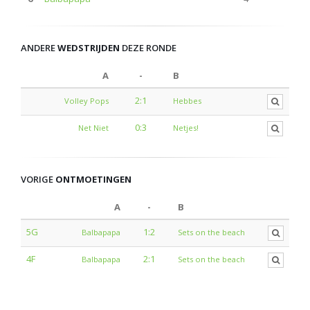
ANDERE
WEDSTRIJDEN
DEZE RONDE
A
-
B
2:1
Volley Pops
Hebbes
0:3
Net Niet
Netjes!
VORIGE
ONTMOETINGEN
A
-
B
5G
1:2
Balbapapa
Sets on the beach
4F
2:1
Balbapapa
Sets on the beach