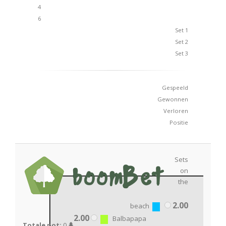
4
6
Set 1
Set 2
Set 3
Gespeeld
Gewonnen
Verloren
Positie
Sets
on
the
2.00
beach
2.00
Balbapapa
Totale pot:
0