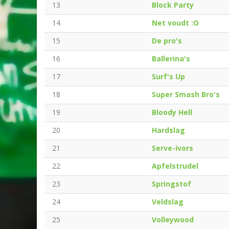
13
Block Party
14
Net voudt :O
15
De pro's
16
Ballerina's
17
Surf's Up
18
Super Smash Bro's
19
Bloody Hell
20
Hardslag
21
Serve-ivors
22
Apfelstrudel
23
Springstof
24
Veldslag
25
Volleywood