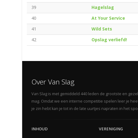
39
Hagelslag
40
At Your Service
41
Wild Sets
42
Opslag verliefd!
Over Van Slag
Van Slag is met gemiddeld 440 leden de grootste en gezelli
mag. Omdat we een interne competitie spelen leer je heel 
je zin hebt kan je tot in de late uurtjes napraten in het s
INHOUD
VERENIGING