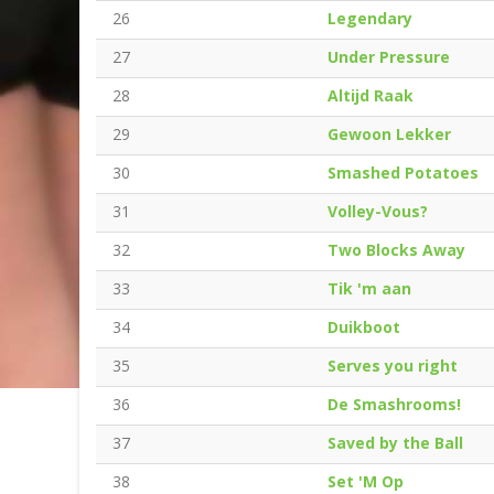
26
Legendary
27
Under Pressure
28
Altijd Raak
29
Gewoon Lekker
30
Smashed Potatoes
31
Volley-Vous?
32
Two Blocks Away
33
Tik 'm aan
34
Duikboot
35
Serves you right
36
De Smashrooms!
37
Saved by the Ball
38
Set 'M Op