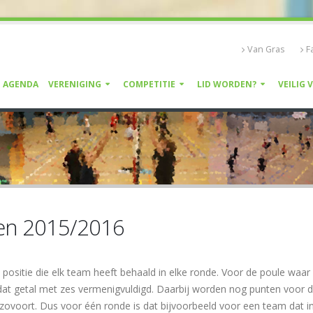
Van Gras
F
AGENDA
VERENIGING
COMPETITIE
LID WORDEN?
VEILIG 
en 2015/2016
 positie die elk team heeft behaald in elke ronde. Voor de poule waa
dat getal met zes vermenigvuldigd. Daarbij worden nog punten voor d
enzovoort. Dus voor één ronde is dat bijvoorbeeld voor een team dat in