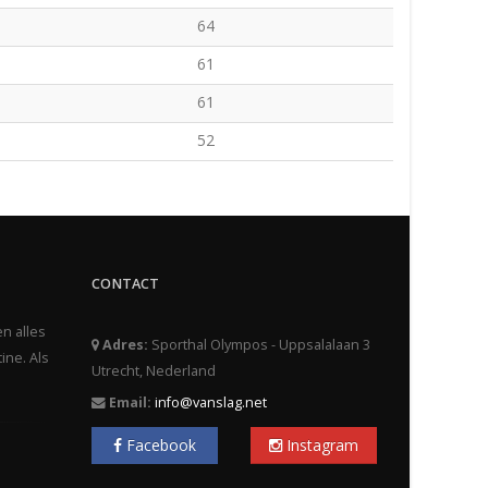
64
61
61
52
CONTACT
en alles
Adres:
Sporthal Olympos - Uppsalalaan 3
ine. Als
Utrecht, Nederland
Email:
info@vanslag.net
Facebook
Instagram