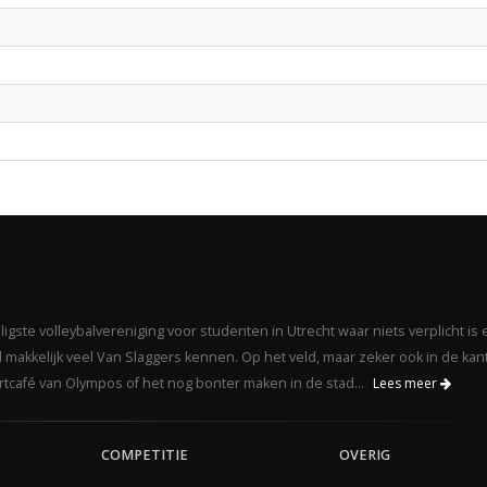
gste volleybalvereniging voor studenten in Utrecht waar niets verplicht is 
makkelijk veel Van Slaggers kennen. Op het veld, maar zeker ook in de kant
portcafé van Olympos of het nog bonter maken in de stad...
Lees meer
COMPETITIE
OVERIG