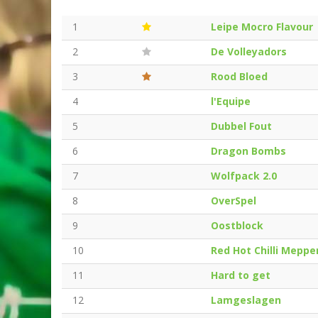
1
Leipe Mocro Flavour
2
De Volleyadors
3
Rood Bloed
4
l'Equipe
5
Dubbel Fout
6
Dragon Bombs
7
Wolfpack 2.0
8
OverSpel
9
Oostblock
10
Red Hot Chilli Meppe
11
Hard to get
12
Lamgeslagen