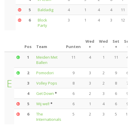
5
Baldadig
4
1
4
4
11
6
Block
3
1
4
3
12
Party
Wed
Wed
Set
Set
Pos
Team
Punten
+
-
+
-
1
Meiden Met
11
4
1
11
4
Ballen
2
Pomodori
9
3
2
9
6
E
3
Volley Pops
8
3
2
8
7
4
Get Down
*
6
2
3
6
9
5
Wij wel!
*
6
1
4
6
9
6
The
5
2
3
5
10
Internationals