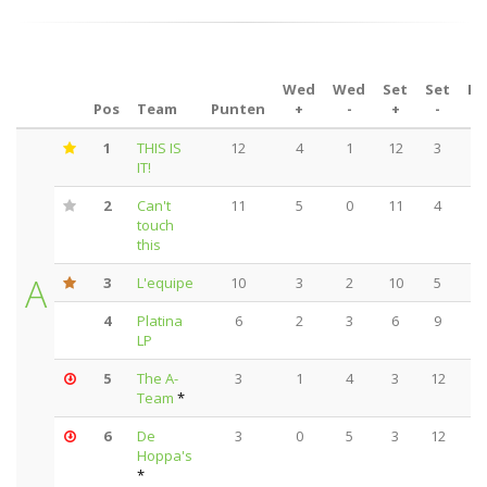
Wed
Wed
Set
Set
Pu
Pos
Team
Punten
+
-
+
-
1
THIS IS
12
4
1
12
3
3
IT!
2
Can't
11
5
0
11
4
3
touch
this
A
3
L'equipe
10
3
2
10
5
3
4
Platina
6
2
3
6
9
3
LP
5
The A-
3
1
4
3
12
2
Team
*
6
De
3
0
5
3
12
2
Hoppa's
*