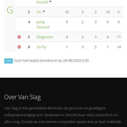
touché
*
G
3
Zo.
*
10
3
2
10
5
4
Jump
9
2
3
9
6
Around
5
Slagroom
4
2
3
4
11
6
So fly
1
0
5
1
14
Voor het laatst berekend op 28-08-2020 3:00
Info
Over Van Slag
Van Slag is met gemiddeld 440 leden de grootste en gezelligste
volleybalvereniging voor studenten in Utrecht waar niets verplicht is en
alles mag. Omdat we een interne competitie spelen leer je heel makkelijk