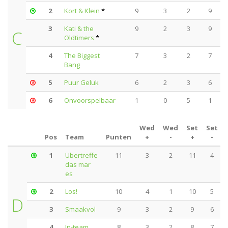
2
Kort & Klein
*
9
3
2
9
3
Kati & the
9
2
3
9
C
Oldtimers
*
4
The Biggest
7
3
2
7
Bang
5
Puur Geluk
6
2
3
6
6
Onvoorspelbaar
1
0
5
1
Wed
Wed
Set
Set
Pos
Team
Punten
+
-
+
-
1
Ubertreffe
11
3
2
11
4
das mar
es
2
Los!
10
4
1
10
5
D
3
Smaakvol
9
3
2
9
6
4
In-team
8
3
2
8
7