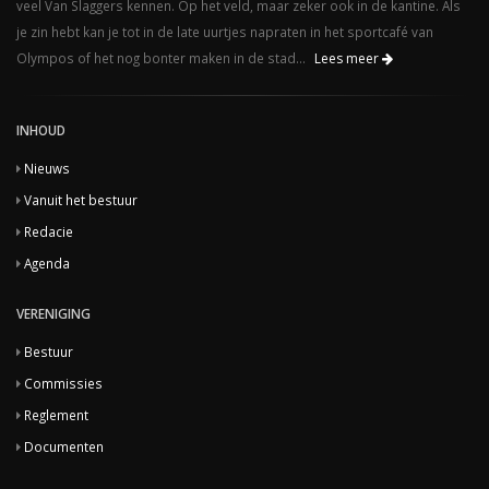
veel Van Slaggers kennen. Op het veld, maar zeker ook in de kantine. Als
je zin hebt kan je tot in de late uurtjes napraten in het sportcafé van
Olympos of het nog bonter maken in de stad...
Lees meer
INHOUD
Nieuws
Vanuit het bestuur
Redacie
Agenda
VERENIGING
Bestuur
Commissies
Reglement
Documenten