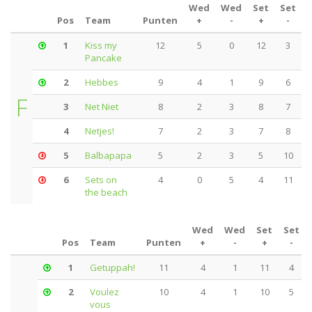
Wed
Wed
Set
Set
Pos
Team
Punten
+
-
+
-
1
Kiss my
12
5
0
12
3
Pancake
2
Hebbes
9
4
1
9
6
F
3
Net Niet
8
2
3
8
7
4
Netjes!
7
2
3
7
8
5
Balbapapa
5
2
3
5
10
6
Sets on
4
0
5
4
11
the beach
Wed
Wed
Set
Set
Pos
Team
Punten
+
-
+
-
1
Getuppah!
11
4
1
11
4
2
Voulez
10
4
1
10
5
vous