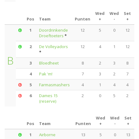
Wed
Wed
Set
S
Pos
Team
Punten
+
-
+
1
Doordrinkende
12
5
0
12
Droeftoeters
*
2
De Volleyadors
12
4
1
12
*
B
3
Bloedheet
8
2
3
8
4
Pak 'm!
7
3
2
7
5
Farmasmashers
4
1
4
4
6
Dames 15
2
0
5
2
(reserve)
Wed
Wed
Set
S
Pos
Team
Punten
+
-
+
1
Airborne
13
5
0
13