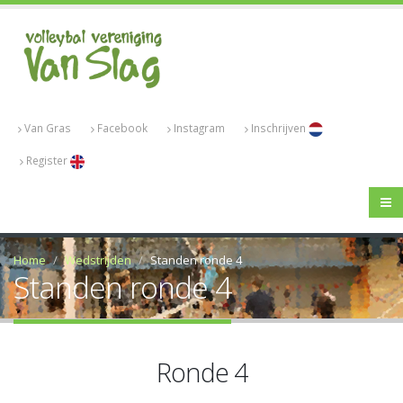
Van Gras
Facebook
Instagram
Inschrijven
Register
Home
Wedstrijden
Standen ronde 4
Standen ronde 4
Ronde 4