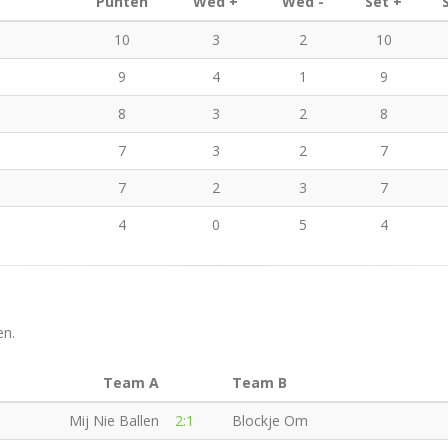
Punten
Wed +
Wed -
Set +
10
3
2
10
9
4
1
9
8
3
2
8
7
3
2
7
7
2
3
7
4
0
5
4
en.
Team A
Team B
Mij Nie Ballen
2:1
Blockje Om