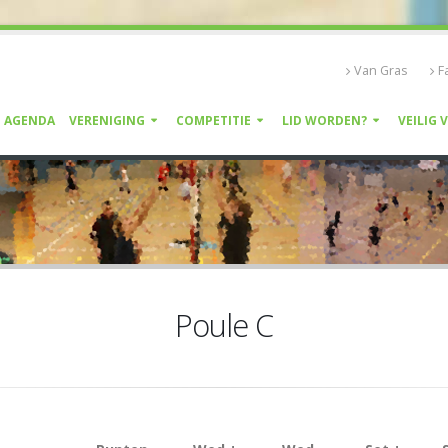
Van Gras
F
AGENDA
VERENIGING
COMPETITIE
LID WORDEN?
VEILIG 
Poule C