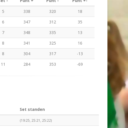
Set -
Punt +
Punt -
Punt +-
5
338
320
18
6
347
312
35
7
348
335
13
8
341
325
16
8
304
317
-13
11
284
353
-69
Set standen
(19:25, 25:21, 25:22)