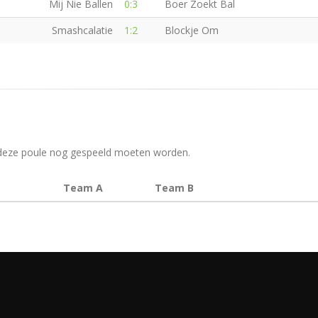
Mij Nie Ballen
0:3
Boer Zoekt Bal
Smashcalatie
1:2
Blockje Om
in deze poule nog gespeeld moeten worden.
Team A
Team B