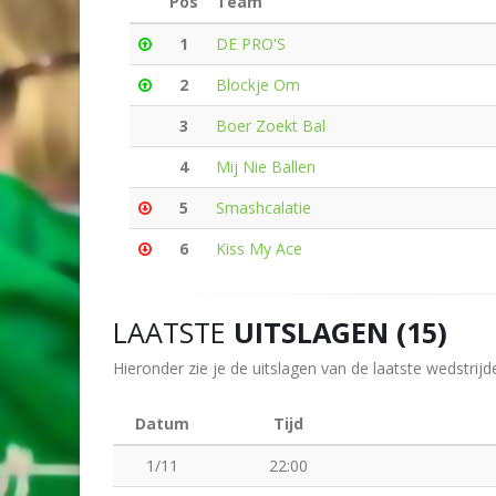
Pos
Team
1
DE PRO'S
2
Blockje Om
3
Boer Zoekt Bal
4
Mij Nie Ballen
5
Smashcalatie
6
Kiss My Ace
LAATSTE
UITSLAGEN (15)
Hieronder zie je de uitslagen van de laatste wedstrijd
Datum
Tijd
1/11
22:00