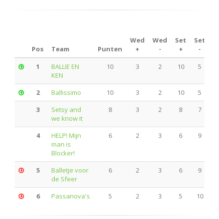
Wed
Wed
Set
Set
P
Pos
Team
Punten
+
-
+
-
1
BALLIE EN
10
3
2
10
5
KEN
2
Ballissimo
10
3
2
10
5
3
Setsy and
8
3
2
8
7
we know it
4
HELP! Mijn
6
2
3
6
9
man is
Blocker!
5
Balletje voor
6
2
3
6
9
de Sfeer
6
Passanova's
5
2
3
5
10