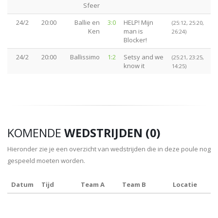
Sfeer
24/2
20:00
Ballie en
3:0
HELP! Mijn
(25:12, 25:20,
Ken
man is
26:24)
Blocker!
24/2
20:00
Ballissimo
1:2
Setsy and we
(25:21, 23:25,
know it
14:25)
KOMENDE
WEDSTRIJDEN (0)
Hieronder zie je een overzicht van wedstrijden die in deze poule nog
gespeeld moeten worden.
Datum
Tijd
Team A
Team B
Locatie