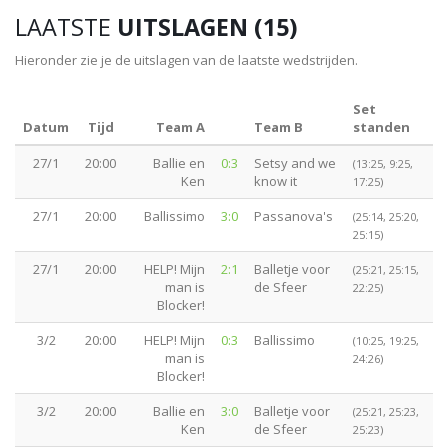
LAATSTE
UITSLAGEN (15)
Hieronder zie je de uitslagen van de laatste wedstrijden.
Set
Datum
Tijd
Team A
Team B
standen
27/1
20:00
Ballie en
0:3
Setsy and we
(13:25, 9:25,
Ken
know it
17:25)
27/1
20:00
Ballissimo
3:0
Passanova's
(25:14, 25:20,
25:15)
27/1
20:00
HELP! Mijn
2:1
Balletje voor
(25:21, 25:15,
man is
de Sfeer
22:25)
Blocker!
3/2
20:00
HELP! Mijn
0:3
Ballissimo
(10:25, 19:25,
man is
24:26)
Blocker!
3/2
20:00
Ballie en
3:0
Balletje voor
(25:21, 25:23,
Ken
de Sfeer
25:23)