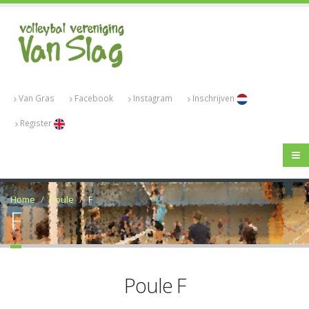
Van Gras
Facebook
Instagram
Inschrijven
Register
Home
Poule
F
F
Poule F