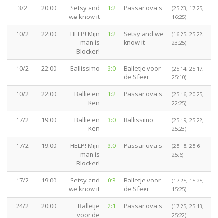
3/2
20:00
Setsy and
1:2
Passanova's
(25:23, 17:25,
we know it
16:25)
10/2
22:00
HELP! Mijn
1:2
Setsy and we
(16:25, 25:22,
man is
know it
23:25)
Blocker!
10/2
22:00
Ballissimo
3:0
Balletje voor
(25:14, 25:17,
de Sfeer
25:10)
10/2
22:00
Ballie en
1:2
Passanova's
(25:16, 20:25,
Ken
22:25)
17/2
19:00
Ballie en
3:0
Ballissimo
(25:19, 25:22,
Ken
25:23)
17/2
19:00
HELP! Mijn
3:0
Passanova's
(25:18, 25:6,
man is
25:6)
Blocker!
17/2
19:00
Setsy and
0:3
Balletje voor
(17:25, 15:25,
we know it
de Sfeer
15:25)
24/2
20:00
Balletje
2:1
Passanova's
(17:25, 25:13,
voor de
25:22)