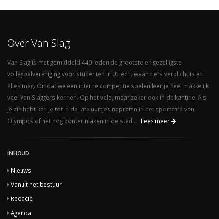
Over Van Slag
Van Slag is met gemiddeld 440 leden de grootste en gezelligste
volleybalvereniging voor studenten in Utrecht waar niets verplicht is en
alles mag. Omdat we een interne competitie spelen leer je heel makkelijk
veel Van Slaggers kennen. Op het veld, maar zeker ook in de kantine. Als
je zin hebt kan je tot in de late uurtjes napraten in het sportcafé van
Olympos of het nog bonter maken in de stad...
Lees meer
INHOUD
Nieuws
Vanuit het bestuur
Redacie
Agenda