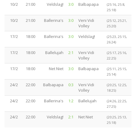
10/2
21:00
Veldslag!
3:0
Balbapapa
(25:16, 25:8,
25:18)
10/2
21:00
Ballerina's
3:0
Veni Vidi
(25:12, 25:21,
Volley
25:20)
17/2
18:00
Ballerina's
3:0
Veldslag!
(25:23, 25:15,
26:24)
17/2
18:00
Ballelujah
2:1
Veni Vidi
(25:17, 25:16,
Volley
22:25)
17/2
18:00
Net Niet
3:0
Balbapapa
(25:11, 25:15,
25:14)
24/2
22:00
Balbapapa
0:3
Veni Vidi
(20:25, 12:25,
Volley
18:25)
24/2
22:00
Ballerina's
1:2
Ballelujah
(24:26, 22:25,
27:25)
24/2
22:00
Veldslag!
2:1
Net Niet
(20:25, 25:13,
25:18)