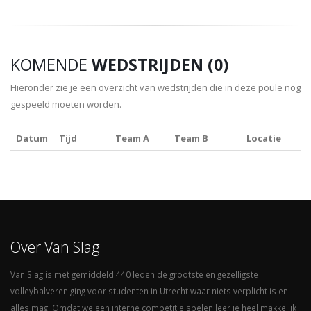
KOMENDE
WEDSTRIJDEN (0)
Hieronder zie je een overzicht van wedstrijden die in deze poule nog
gespeeld moeten worden.
Datum
Tijd
Team A
Team B
Locatie
Over Van Slag
Van Slag is met gemiddeld 440 leden de grootste en gezelligste
volleybalvereniging voor studenten in Utrecht waar niets verplicht is en
alles mag. Omdat we een interne competitie spelen leer je heel makkelijk