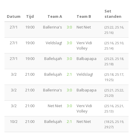
Set
Datum
Tijd
Team A
Team B
standen
27/1
19:00
Ballerina's
3:0
Net Niet
(25:22, 25:16,
25:16)
27/1
19:00
Veldslag!
3:0
Veni Vidi
(25:16, 25:10,
Volley
25:14)
27/1
19:00
Ballelujah
3:0
Balbapapa
(25:23, 25:18,
25:18)
3/2
21:00
Ballelujah
2:1
Veldslag!
(25:18, 25:17,
19:25)
3/2
21:00
Ballerina's
3:0
Balbapapa
(25:21, 25:22,
25:20)
3/2
21:00
Net Niet
3:0
Veni Vidi
(25:16, 25:21,
Volley
25:13)
10/2
21:00
Ballelujah
2:1
Net Niet
(18:25, 25:19,
29:27)