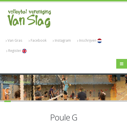
Van Gras
Facebook
Instagram
Inschrijven
Register
Home
Poule
G
G
Poule G