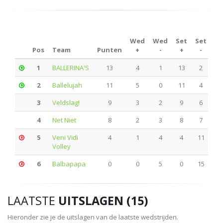
Wed
Wed
Set
Set
Pu
Pos
Team
Punten
+
-
+
-
1
BALLERINA'S
13
4
1
13
2
3
2
Ballelujah
11
5
0
11
4
3
3
Veldslag!
9
3
2
9
6
3
4
Net Niet
8
2
3
8
7
3
5
Veni Vidi
4
1
4
4
11
2
Volley
6
Balbapapa
0
0
5
0
15
2
LAATSTE
UITSLAGEN (15)
Hieronder zie je de uitslagen van de laatste wedstrijden.