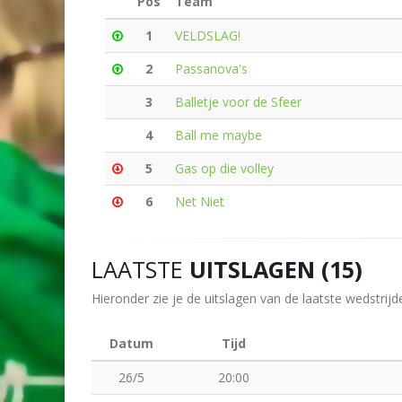
Pos
Team
1
VELDSLAG!
2
Passanova's
3
Balletje voor de Sfeer
4
Ball me maybe
5
Gas op die volley
6
Net Niet
LAATSTE
UITSLAGEN (15)
Hieronder zie je de uitslagen van de laatste wedstrijd
Datum
Tijd
26/5
20:00