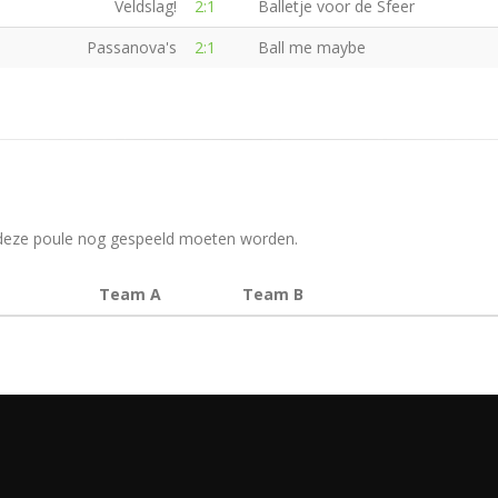
Veldslag!
2:1
Balletje voor de Sfeer
Passanova's
2:1
Ball me maybe
in deze poule nog gespeeld moeten worden.
Team A
Team B