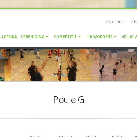
Van Gras
F
AGENDA
VERENIGING
COMPETITIE
LID WORDEN?
VEILIG 
Poule G