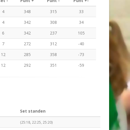
Set -
Punt +
Punt -
Punt +-
4
348
315
33
4
342
308
34
6
342
237
105
7
272
312
-40
12
285
358
-73
12
292
351
-59
Set standen
(25:18, 22:25, 25:20)