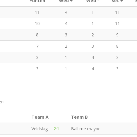
Punten
Wed +
Wed -
Set +
11
4
1
11
10
4
1
11
8
3
2
9
7
2
3
8
3
1
4
3
3
1
4
3
en.
Team A
Team B
Veldslag!
2:1
Ball me maybe