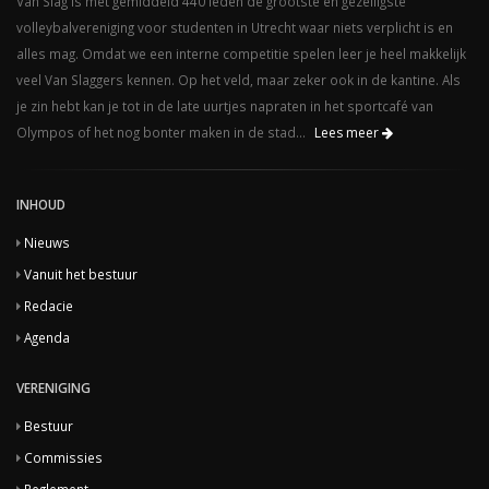
Van Slag is met gemiddeld 440 leden de grootste en gezelligste
volleybalvereniging voor studenten in Utrecht waar niets verplicht is en
alles mag. Omdat we een interne competitie spelen leer je heel makkelijk
veel Van Slaggers kennen. Op het veld, maar zeker ook in de kantine. Als
je zin hebt kan je tot in de late uurtjes napraten in het sportcafé van
Olympos of het nog bonter maken in de stad...
Lees meer
INHOUD
Nieuws
Vanuit het bestuur
Redacie
Agenda
VERENIGING
Bestuur
Commissies