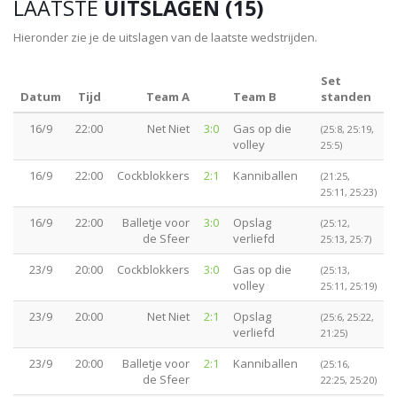
LAATSTE
UITSLAGEN (15)
Hieronder zie je de uitslagen van de laatste wedstrijden.
Set
Datum
Tijd
Team A
Team B
standen
16/9
22:00
Net Niet
3:0
Gas op die
(25:8, 25:19,
volley
25:5)
16/9
22:00
Cockblokkers
2:1
Kanniballen
(21:25,
25:11, 25:23)
16/9
22:00
Balletje voor
3:0
Opslag
(25:12,
de Sfeer
verliefd
25:13, 25:7)
23/9
20:00
Cockblokkers
3:0
Gas op die
(25:13,
volley
25:11, 25:19)
23/9
20:00
Net Niet
2:1
Opslag
(25:6, 25:22,
verliefd
21:25)
23/9
20:00
Balletje voor
2:1
Kanniballen
(25:16,
de Sfeer
22:25, 25:20)