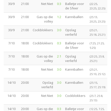
30/9
21:00
Net Niet
0:3
Balletje voor
(22:25,
de Sfeer
23:25, 22:25)
30/9
21:00
Gas op die
1:2
Kanniballen
(25:13,
volley
20:25, 23:25)
30/9
21:00
Cockblokkers
3:0
Opslag
(25:21,
verliefd
25:18, 25:21)
7/10
18:00
Cockblokkers
0:3
Balletje voor
(7:25, 21:25,
de Sfeer
5:25)
7/10
18:00
Gas op die
2:1
Opslag
(23:25, 25:8,
volley
verliefd
25:21)
7/10
18:00
Net Niet
3:0
Kanniballen
(25:21,
25:10, 25:12)
14/10
20:00
Opslag
3:0
Kanniballen
(25:15,
verliefd
25:17, 25:19)
14/10
20:00
Net Niet
3:0
Cockblokkers
(25:7, 25:8,
25:13)
14/10
20:00
Gas op die
0:3
Balletje voor
(12:25, 7:25,