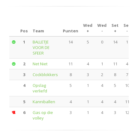
Wed
Wed
Set
Set
Pos
Team
Punten
+
-
+
-
1
BALLETJE
14
5
0
14
1
VOOR DE
SFEER
2
Net Niet
11
4
1
11
4
3
Cockblokkers
8
3
2
8
7
4
Opslag
5
1
4
5
10
verliefd
5
Kanniballen
4
1
4
4
11
6
Gas op die
3
1
4
3
12
volley