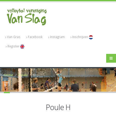
Van Gras
Facebook
Instagram
Inschrijven
Register
Home
Poule
H
H
Poule H