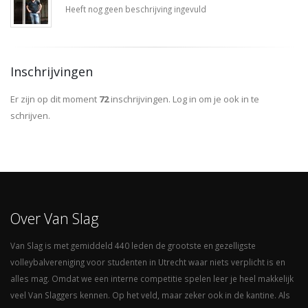
Heeft nog geen beschrijving ingevuld
Inschrijvingen
Er zijn op dit moment
72
inschrijvingen. Log in om je ook in te
schrijven.
Over Van Slag
Van Slag is met gemiddeld 440 leden de grootste en gezelligste
volleybalvereniging voor studenten in Utrecht waar niets verplicht is en
alles mag. Omdat we een interne competitie spelen leer je heel makkelijk
veel Van Slaggers kennen. Op het veld, maar zeker ook in de kantine. Als