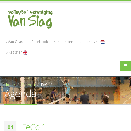
Van Gras
Facebook
Instagram
Inschrijven
Register
Home
Agenda
FeCo 1
Agenda
FeCo 1
04