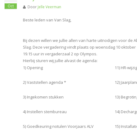
Oct
Door
Jelle Veerman
Beste leden van Van Slag,
Bij dezen willen we jullie allen van harte uitnodigen voor 
Slag. Deze vergadering vindt plaats op woensdag 10 oktober a
19.15 uur in vergaderzaal 2 op Olympos.
Hierbij sturen wij jullie alvast de agenda:
1) Opening
11) HR-wijz
2) Vaststellen agenda *
12) Jaarpla
3) Ingekomen stukken
13) Begroti
4) Instellen stembureau
14) Decharge
5) Goedkeuring notulen Voorjaars ALV
15) Installa