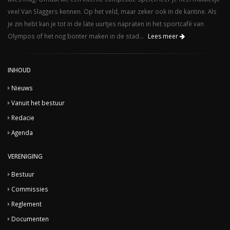
veel Van Slaggers kennen. Op het veld, maar zeker ook in de kantine. Als
je zin hebt kan je tot in de late uurtjes napraten in het sportcafé van
Olympos of het nog bonter maken in de stad...
Lees meer
INHOUD
Nieuws
Vanuit het bestuur
Redacie
Agenda
VERENIGING
Bestuur
Commissies
Reglement
Documenten