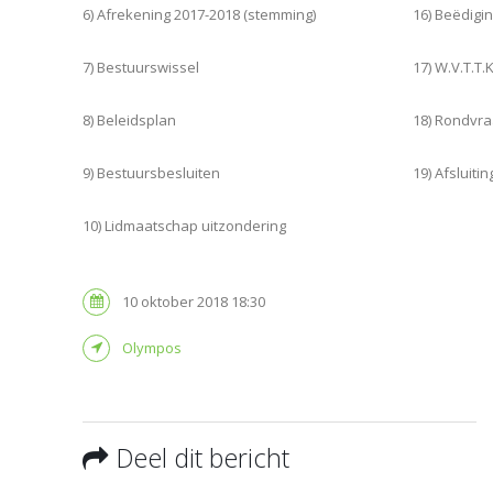
6) Afrekening 2017-2018 (stemming)
16) Beëdigi
7) Bestuurswissel
17) W.V.T.T.K
8) Beleidsplan
18) Rondvr
9) Bestuursbesluiten
19) Afsluitin
10) Lidmaatschap uitzondering
10 oktober 2018 18:30
Olympos
Deel dit bericht