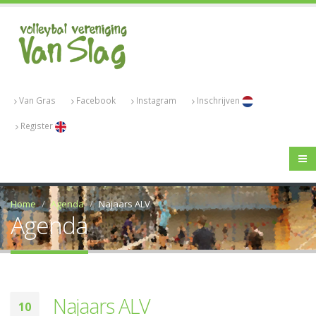
Van Gras
Facebook
Instagram
Inschrijven
Register
Home
Agenda
Najaars ALV
Agenda
Najaars ALV
10