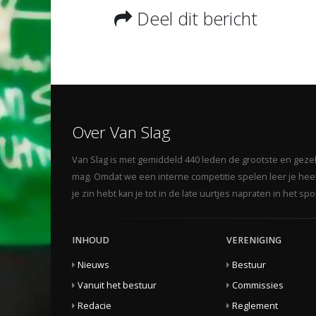
Deel dit bericht
Over Van Slag
Van Slag is met gemiddeld 440 leden de grootste en gezelli
mag. Omdat we een interne competitie spelen leer je heel 
je zin hebt kan je tot in de late uurtjes napraten in het s
INHOUD
VERENIGING
Nieuws
Bestuur
Vanuit het bestuur
Commissies
Redacie
Reglement