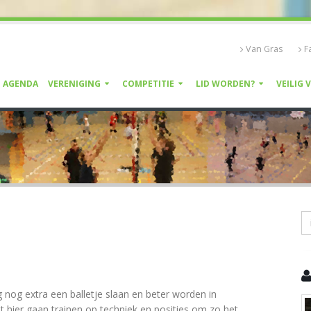
Van Gras
F
AGENDA
VERENIGING
COMPETITIE
LID WORDEN?
VEILIG 
g nog extra een balletje slaan en beter worden in
lt hier gaan trainen op techniek en posities om zo het