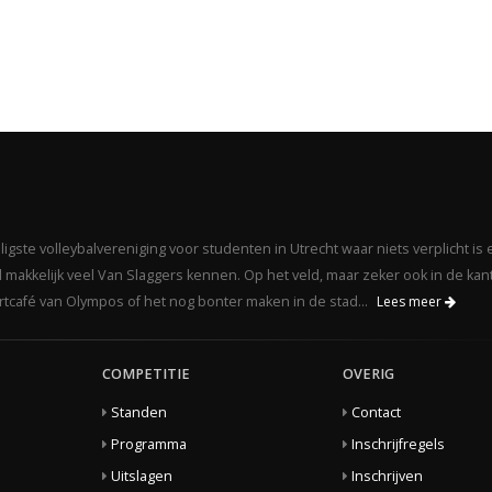
gste volleybalvereniging voor studenten in Utrecht waar niets verplicht is 
makkelijk veel Van Slaggers kennen. Op het veld, maar zeker ook in de kant
portcafé van Olympos of het nog bonter maken in de stad...
Lees meer
COMPETITIE
OVERIG
Standen
Contact
Programma
Inschrijfregels
Uitslagen
Inschrijven