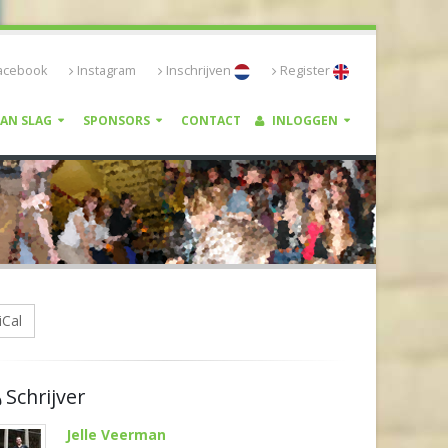
acebook
Instagram
Inschrijven
Register
VAN SLAG
SPONSORS
CONTACT
INLOGGEN
iCal
Schrijver
Jelle Veerman