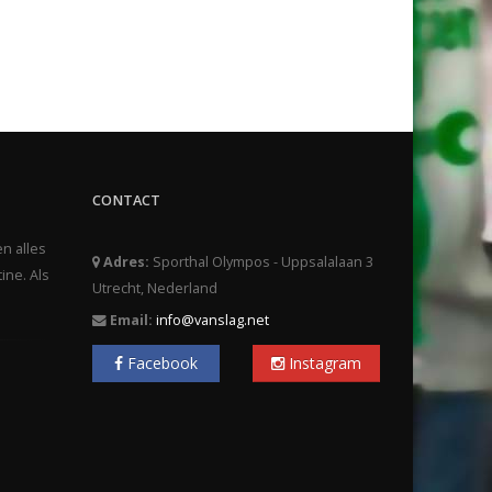
CONTACT
en alles
Adres:
Sporthal Olympos - Uppsalalaan 3
ine. Als
Utrecht, Nederland
Email:
info@vanslag.net
Facebook
Instagram