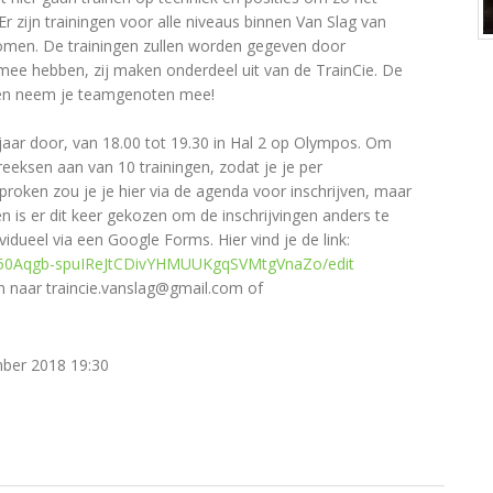
 Er zijn trainingen voor alle niveaus binnen Van Slag van
komen. De trainingen zullen worden gegeven door
 mee hebben, zij maken onderdeel uit van de TrainCie. De
ger en neem je teamgenoten mee!
 jaar door, van 18.00 tot 19.30 in Hal 2 op Olympos. Om
reeksen aan van 10 trainingen, zodat je je per
proken zou je je hier via de agenda voor inschrijven, maar
n is er dit keer gekozen om de inschrijvingen anders te
ividueel via een Google Forms. Hier vind je de link:
b50Aqgb-spuIReJtCDivYHMUUKgqSVMtgVnaZo/edit
n naar traincie.vanslag@gmail.com of
ber 2018 19:30