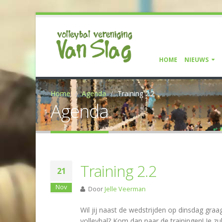
HOME
NIEUWS
Home
Agenda
Training 2.2
Agenda
Training 2.2
21
Nov
Door
Jelle Veerman
Wil jij naast de wedstrijden op dinsdag graa
volleybal? Kom dan naar de trainingen! Je zu