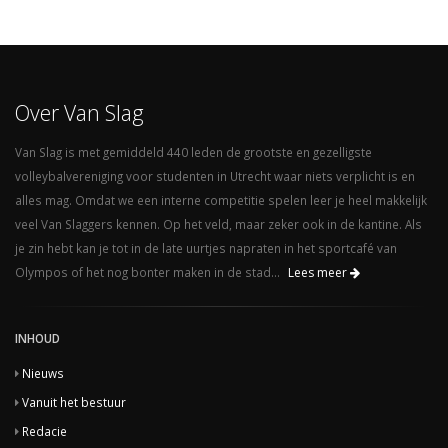
Over Van Slag
Van Slag is met gemiddeld 440 leden de grootste en gezelligste
volleybalvereniging voor studenten in Utrecht waar niets verplicht is en
alles mag. Omdat we een interne competitie spelen leer je heel makkelijk
veel Van Slaggers kennen. Op het veld, maar zeker ook in de kantine. Als
je zin hebt kan je tot in de late uurtjes napraten in het sportcafé van
Olympos of het nog bonter maken in de stad...
Lees meer
INHOUD
Nieuws
Vanuit het bestuur
Redacie