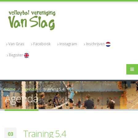
Van Gras
Facebook
Instagram
Inschrijven
Register
Home
Agenda
Training 5.4
Agenda
Training 5.4
03