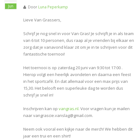
Jun
Door
Luna Peperkamp
Lieve Van Grassers,
Schrijf je nog snel in voor Van Gras! Je schrijft je in als team
van 6 tot 10 personen, dus raap al je vrienden bij elkaar en
zorg dat je vanavond klaar zit om je in te schrijven voor dit
fantastische toernooi!
Het toernooi is op zaterdag 20 juni van 9:30 tot 17:00 .
Hierop volgt een heerlijk avondeten en daarna een feest
in het sportcafé. En dat allemaal voor een max prijs van
15,30. Het belooft een superleuke dag te worden dus
schrijf je snel in!
Inschrijven kan op
vangras.nl
. Voor vragen kun je mailen
naar vangrascie.vanslag@gmail.com.
Neem ook vooral een kijkje naar de merch! We hebben dit
jaar een trui en een shirt!