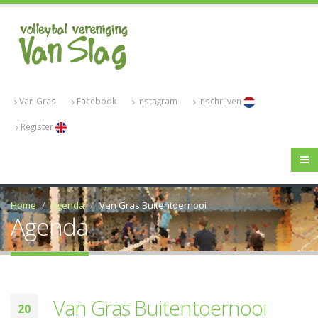
Van Gras
Facebook
Instagram
Inschrijven
Register
Home
Agenda
Van Gras Buitentoernooi
Agenda
Van Gras Buitentoernooi
20