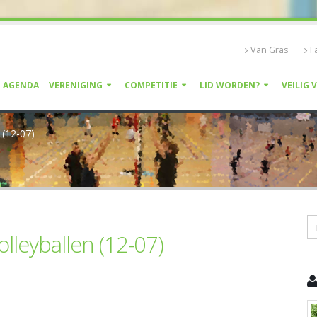
Van Gras
F
AGENDA
VERENIGING
COMPETITIE
LID WORDEN?
VEILIG 
(12-07)
leyballen (12-07)