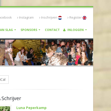
acebook
Instagram
Inschrijven
Register
VAN SLAG
SPONSORS
CONTACT
INLOGGEN
iCal
Schrijver
Luna Peperkamp