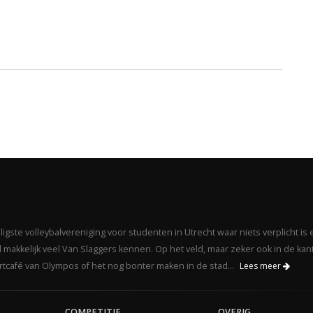
gste volleybalvereniging voor studenten in Utrecht waar niets verplicht is 
makkelijk veel Van Slaggers kennen. Op het veld, maar zeker ook in de kant
portcafé van Olympos of het nog bonter maken in de stad...
Lees meer
COMPETITIE
OVERIG