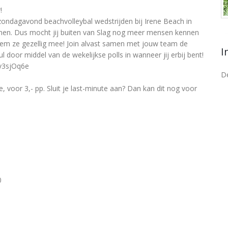
!
zondagavond beachvolleybal wedstrijden bij Irene Beach in
rnen. Dus mocht jij buiten van Slag nog meer mensen kennen
neem ze gezellig mee! Join alvast samen met jouw team de
I
door middel van de wekelijkse polls in wanneer jij erbij bent!
xv3sjOq6e
De
e, voor 3,- pp. Sluit je last-minute aan? Dan kan dit nog voor
0