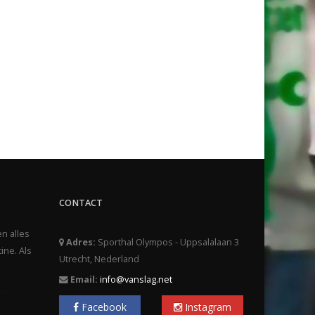
CONTACT
en alles
Adres:
Sporthal Olympos - Uppsalalaan 3
ine. Als
Utrecht, Nederland
Email:
info@vanslag.net
Facebook
Instagram