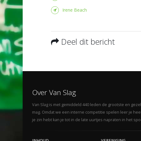
Irene Beach
Deel dit bericht
Over Van Slag
Van Slag is met gemiddeld 440 leden de grootste en gezelli
mag. Omdat we een interne competitie spelen leer je heel 
je zin hebt kan je tot in de late uurtjes napraten in het s
INHOUD
VERENIGING