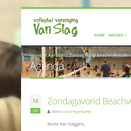
HOME
NIEUWS
Home
Agenda
Zondagavond Beachvolleyballen 
Agenda
Zondagavond Beachvol
12
Jul
Door
Luna Peperkamp
Beste Van Slaggers,