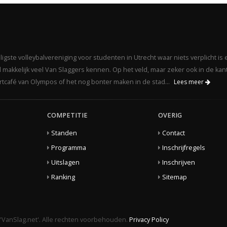
gste volleybalvereniging voor studenten in Utrecht waar niets verplicht is 
makkelijk veel Van Slaggers kennen. Op het veld, maar zeker ook in de kant
portcafé van Olympos of het nog bonter maken in de stad...
Lees meer
COMPETITIE
OVERIG
Standen
Contact
Programma
Inschrijfregels
Uitslagen
Inschrijven
Ranking
Sitemap
'VanSlag.net'. Alle rechten voorbehouden.
Privacy Policy