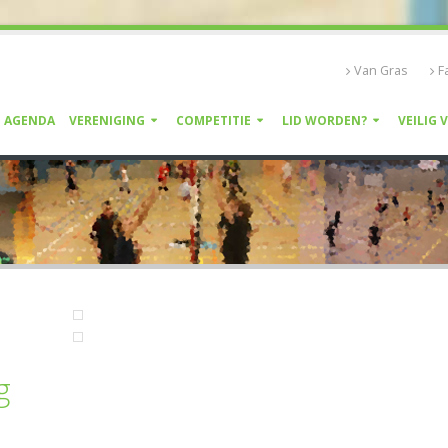
Van Gras
F
AGENDA
VERENIGING
COMPETITIE
LID WORDEN?
VEILIG 
g