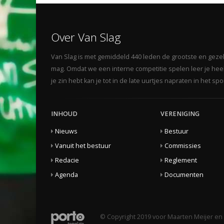
Over Van Slag
Van Slag is met gemiddeld 440 leden de grootste en gezelli
mag. Omdat we een interne competitie spelen leer je heel 
je zin hebt kan je tot in de late uurtjes napraten in het s
INHOUD
VERENIGING
Nieuws
Bestuur
Vanuit het bestuur
Commissies
Redacie
Reglement
Agenda
Documenten
© Copyright 2019 voor Maarten Meijer en 