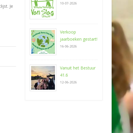
10-07-2026
ijst. Je
Verkoop
jaarboeken gestart!
16-06-2026
Vanuit het Bestuur
41.6
12-06-2026