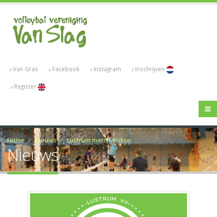
Van Gras
Facebook
Instagram
Inschrijven
Register
Home
Nieuws
Lustrum merchandise
Nieuws