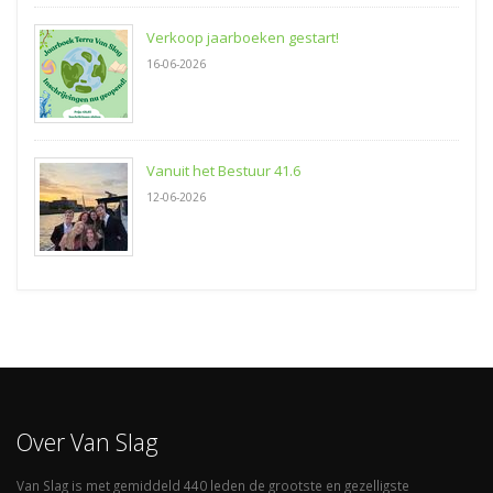
Verkoop jaarboeken gestart!
16-06-2026
Vanuit het Bestuur 41.6
12-06-2026
Over Van Slag
Van Slag is met gemiddeld 440 leden de grootste en gezelligste