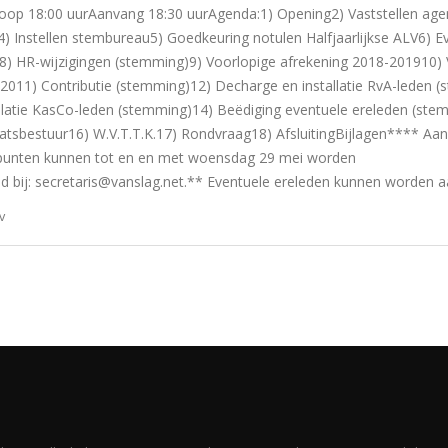
nloop 18:00 uurAanvang 18:30 uurAgenda:1) Opening2) Vaststellen a
) Instellen stembureau5) Goedkeuring notulen Halfjaarlijkse ALV6) Ev
8) HR-wijzigingen (stemming)9) Voorlopige afrekening 2018-201910) 
2011) Contributie (stemming)12) Decharge en installatie RvA-leden 
allatie KasCo-leden (stemming)14) Beëdiging eventuele ereleden (ste
atsbestuur16) W.V.T.T.K.17) Rondvraag18) AfsluitingBijlagen**** Aan
unten kunnen tot en en met woensdag 29 mei worden
d bij: secretaris@vanslag.net.** Eventuele ereleden kunnen worden a
v