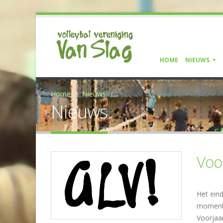
HOME
NIEUWS
Home
Nieuws
Nieuws
Voo
Het ein
moment 
Voorjaar