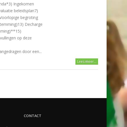
genda*3) Ingekomen
aluatie beleidsplan7)
Voorlopige begroting
(stemming)13) Decharge
mming)**15)
vullingen op deze
angedragen door een...
Lees meer...
CONTACT