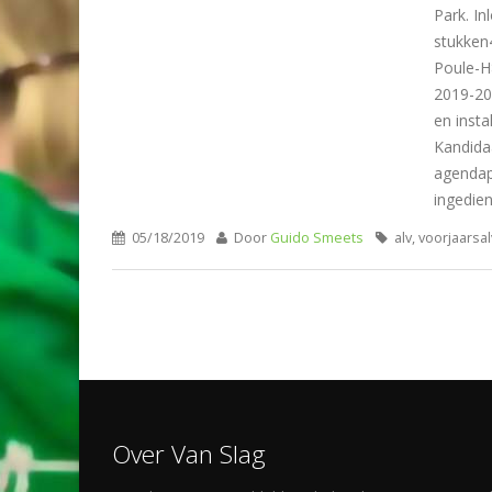
Park. I
stukken4
Poule-H
2019-20
en inst
Kandida
agendap
ingedien
05/18/2019
Door
Guido Smeets
alv, voorjaarsal
Over Van Slag