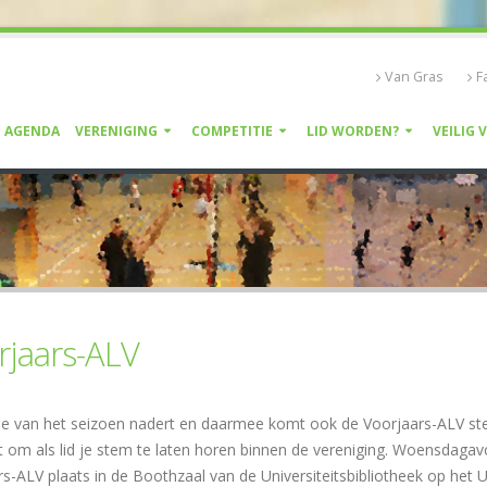
Van Gras
F
AGENDA
VERENIGING
COMPETITIE
LID WORDEN?
VEILIG 
rjaars-ALV
de van het seizoen nadert en daarmee komt ook de Voorjaars-ALV stee
om als lid je stem te laten horen binnen de vereniging. Woensdagavo
s-ALV plaats in de Boothzaal van de Universiteitsbibliotheek op het 